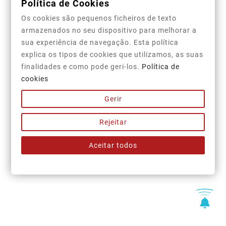
Política de Cookies
Os cookies são pequenos ficheiros de texto

Store Information
armazenados no seu dispositivo para melhorar a
sua experiência de navegação. Esta política

Category
explica os tipos de cookies que utilizamos, as suas
finalidades e como pode geri-los.
Política de

Our Company
cookies

Your Account
Gerir
Rejeitar
Newsletter
Aceitar todos
OK
You may unsubscribe at any moment. For that purpose, please
find our contact info in the legal notice.