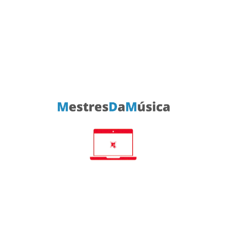
















Musical Fidelity M6s PRX
Musical Fidelity M8s-
500s
€2,799.00
€4,499.00
















Audiolab 6000A
Musical Fidelity M8S
€899.00
700m
€3,999.00
















Audiolab 6000A Play
Rotel A14 MKII