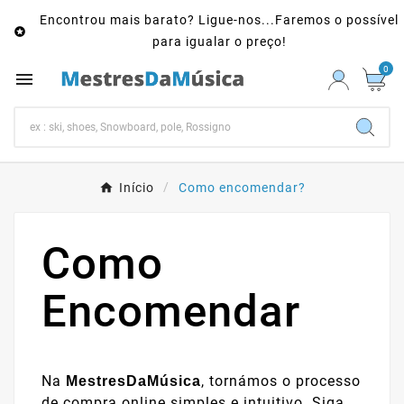
Encontrou mais barato? Ligue-nos...Faremos o possível

para igualar o preço!
0

Início
Como encomendar?
Como
Encomendar
Na
, tornámos o processo
MestresDaMúsica
de compra online simples e intuitivo. Siga