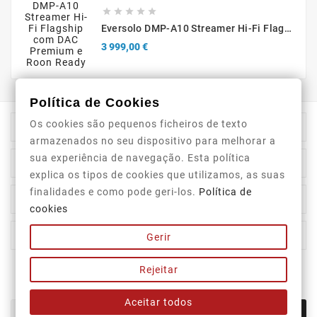





Eversolo DMP-A10 Streamer Hi-Fi Flagship Com DAC Premium E Roon Ready
Preço
3 999,00 €
Política de Cookies
Os cookies são pequenos ficheiros de texto

Informação Da Loja
armazenados no seu dispositivo para melhorar a
sua experiência de navegação. Esta política

Top Categorias
explica os tipos de cookies que utilizamos, as suas
finalidades e como pode geri-los.
Política de

A Nossa Empresa
cookies

A Sua Conta
Gerir
Rejeitar
Newsletter
Aceitar todos
OK