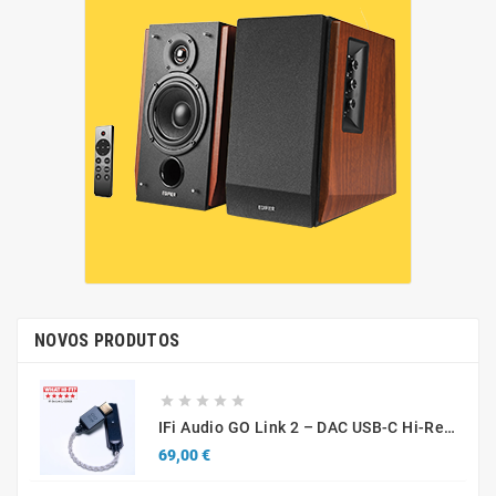
NOVOS PRODUTOS





IFi Audio GO Link 2 – DAC USB-C Hi-Res Portátil Para Smartphones, Tablets E Computadores
Preço
69,00 €