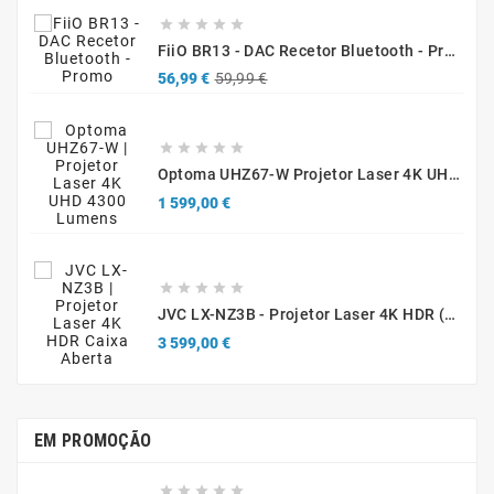





FiiO BR13 - DAC Recetor Bluetooth - Promo
Preço
Preço
56,99 €
59,99 €
normal





Optoma UHZ67-W Projetor Laser 4K UHD 4300 Lúmenes Branco
Preço
1 599,00 €





JVC LX-NZ3B - Projetor Laser 4K HDR (Caixa Aberta / Demonstração)
Preço
3 599,00 €
EM PROMOÇÃO




