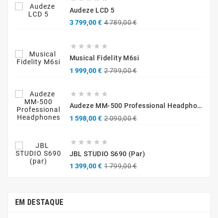
Audeze LCD 5
Preço
Preço
3 799,00 €
4 789,00 €
normal





Musical Fidelity M6si
Preço
Preço
1 999,00 €
2 799,00 €
normal





Audeze MM-500 Professional Headphones
Preço
Preço
1 598,00 €
2 090,00 €
normal





JBL STUDIO S690 (par)
Preço
Preço
1 399,00 €
1 799,00 €
normal
EM DESTAQUE