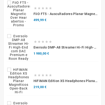





FiiO FT5 - Auscultadores Planar Magnetic Over Hear Abertos - Promo
Preço
499,99 €





Eversolo DMP-A8 Streamer Hi-Fi High-End Com DAC Premium E Roon Ready
Preço
1 980,00 €





HiFiMAN Edition XS Headphones Planar Magnéticos Open-Back Hi-Fi
Preço
219,00 €