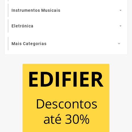
Instrumentos Musicais

Eletrónica

Mais Categorias
