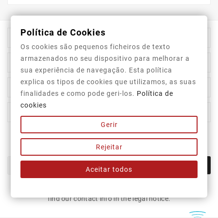
Política de Cookies

Store Information
Os cookies são pequenos ficheiros de texto
armazenados no seu dispositivo para melhorar a

Category
sua experiência de navegação. Esta política
explica os tipos de cookies que utilizamos, as suas

Our Company
finalidades e como pode geri-los.
Política de
cookies

Your Account
Gerir
Newsletter
Rejeitar
OK
Aceitar todos
You may unsubscribe at any moment. For that purpose, please
find our contact info in the legal notice.