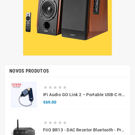
NOVOS PRODUTOS





IFi Audio GO Link 2 – Portable USB-C Hi-Res DAC & Headphone Amplifier
Price
€69.00





FiiO BR13 - DAC Recetor Bluetooth - Promo