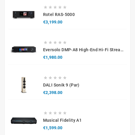





Rotel RAS-5000
Price
€3,199.00





Eversolo DMP-A8 High-End Hi-Fi Streamer With Premium DAC And Roon Ready
Price
€1,980.00





DALI Sonik 9 (par)
Price
€2,398.00





Musical Fidelity A1
Price
€1,599.00