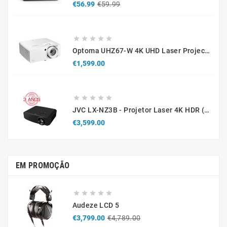
Regular
Price
€56.99
€59.99
price





Optoma UHZ67-W 4K UHD Laser Projector 4300 Lumens White
Price
€1,599.00





JVC LX-NZ3B - Projetor Laser 4K HDR (Caixa Aberta / Demonstração)
Price
€3,599.00
EM PROMOÇÃO





Audeze LCD 5
Regular
Price
€3,799.00
€4,789.00
price