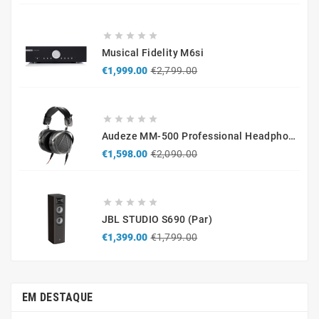





Musical Fidelity M6si
Regular
Price
€1,999.00
€2,799.00
price





Audeze MM-500 Professional Headphones
Regular
Price
€1,598.00
€2,090.00
price





JBL STUDIO S690 (par)
Regular
Price
€1,399.00
€1,799.00
price
EM DESTAQUE