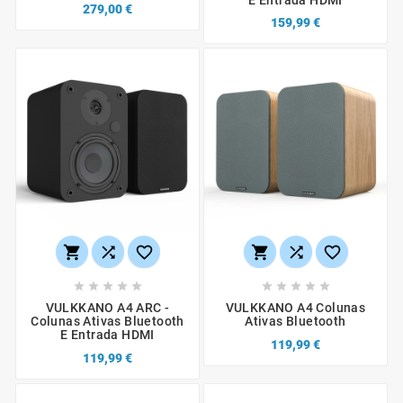
E Entrada HDMI
279,00 €
159,99 €
















VULKKANO A4 ARC -
VULKKANO A4 Colunas
Colunas Ativas Bluetooth
Ativas Bluetooth
E Entrada HDMI
119,99 €
119,99 €