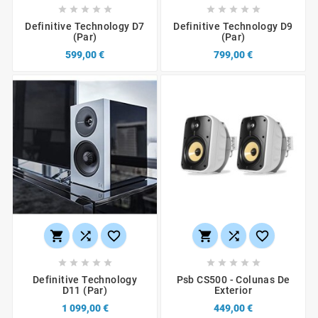










Definitive Technology D7
Definitive Technology D9
(par)
(par)
599,00 €
799,00 €
















Definitive Technology
Psb CS500 - Colunas De
D11 (par)
Exterior
1 099,00 €
449,00 €