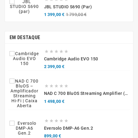
JBL STUDIO S690 (par)
Preço
Preço
1 399,00 €
1 799,00 €
normal
EM DESTAQUE





Cambridge Audio EVO 150
Preço
2 399,00 €





NAD C 700 BluOS Streaming Amplifier (Caixa Aberta)
Preço
1 498,00 €





Eversolo DMP-A6 Gen.2
Preço
899,00 €