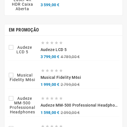
Preço
3 599,00 €
EM PROMOÇÃO





Audeze LCD 5
Preço
Preço
3 799,00 €
4 789,00 €
normal





Musical Fidelity M6si
Preço
Preço
1 999,00 €
2 799,00 €
normal





Audeze MM-500 Professional Headphones
Preço
Preço
1 598,00 €
2 090,00 €
normal




