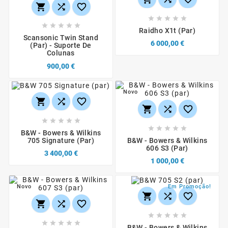













Raidho X1t (par)
Scansonic Twin Stand
6 000,00 €
(par) - Suporte De
Colunas
900,00 €
Novo
















B&W - Bowers & Wilkins
B&W - Bowers & Wilkins
705 Signature (par)
606 S3 (par)
3 400,00 €
1 000,00 €
Novo
Em Promoção!
















B&W - Bowers & Wilkins