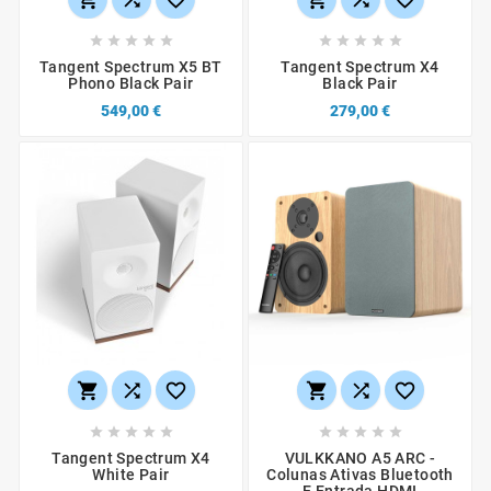










Tangent Spectrum X5 BT
Tangent Spectrum X4
Phono Black Pair
Black Pair
549,00 €
279,00 €
















Tangent Spectrum X4
VULKKANO A5 ARC -
White Pair
Colunas Ativas Bluetooth