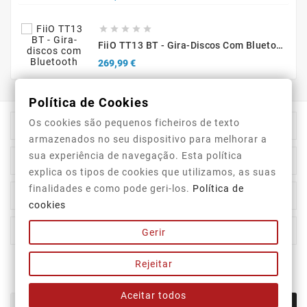





FiiO TT13 BT - Gira-Discos Com Bluetooth
Preço
269,99 €
Política de Cookies
Os cookies são pequenos ficheiros de texto

Informação Da Loja
armazenados no seu dispositivo para melhorar a
sua experiência de navegação. Esta política

Top Categorias
explica os tipos de cookies que utilizamos, as suas
finalidades e como pode geri-los.
Política de

A Nossa Empresa
cookies

A Sua Conta
Gerir
Rejeitar
Newsletter
Aceitar todos
OK