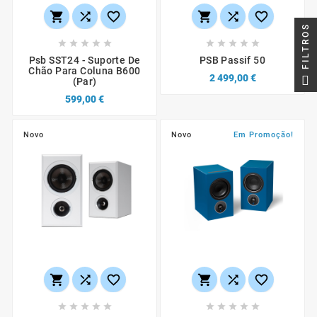






FILTROS










Psb SST24 - Suporte De
PSB Passif 50
Chão Para Coluna B600
2 499,00 €
(par)
599,00 €
Novo
Novo
Em Promoção!















