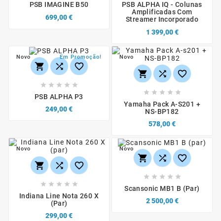
PSB IMAGINE B50
PSB ALPHA IQ - Colunas
Amplificadas Com
699,00 €
Streamer Incorporado
1 399,00 €
Novo
Em Promoção!
Novo
















PSB ALPHA P3
Yamaha Pack A-S201 +
249,00 €
NS-BP182
578,00 €
Novo
Novo
















Scansonic MB1 B (par)
Indiana Line Nota 260 X
2 500,00 €
(par)
299,00 €