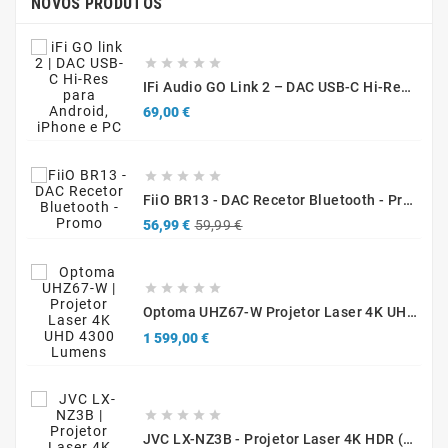
NOVOS PRODUTOS





IFi Audio GO Link 2 – DAC USB-C Hi-Res Portátil Para Smartphones, Tablets E Computadores
Preço
69,00 €





FiiO BR13 - DAC Recetor Bluetooth - Promo
Preço
Preço
56,99 €
59,99 €
normal





Optoma UHZ67-W Projetor Laser 4K UHD 4300 Lúmenes Branco
Preço
1 599,00 €





JVC LX-NZ3B - Projetor Laser 4K HDR (Caixa Aberta / Demonstração)