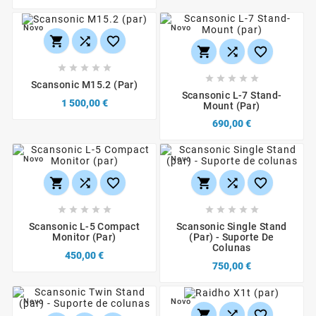
Novo
Novo
















Scansonic M15.2 (par)
Scansonic L-7 Stand-
1 500,00 €
Mount (par)
690,00 €
Novo
Novo
















Scansonic L-5 Compact
Scansonic Single Stand
Monitor (par)
(par) - Suporte De
Colunas
450,00 €
750,00 €
Novo
Novo


