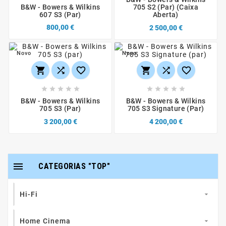
B&W - Bowers & Wilkins
705 S2 (par) (caixa
607 S3 (par)
Aberta)
800,00 €
2 500,00 €
Novo
Novo
















B&W - Bowers & Wilkins
B&W - Bowers & Wilkins
705 S3 (par)
705 S3 Signature (par)
3 200,00 €
4 200,00 €

CATEGORIAS "TOP"
Hi-Fi

Home Cinema
