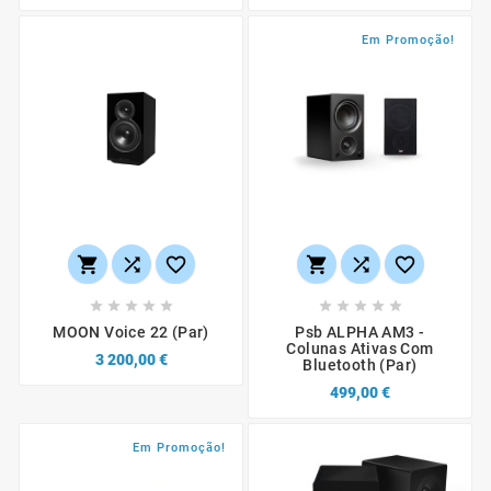
Em Promoção!
















MOON Voice 22 (par)
Psb ALPHA AM3 -
Colunas Ativas Com
3 200,00 €
Bluetooth (par)
499,00 €
Em Promoção!