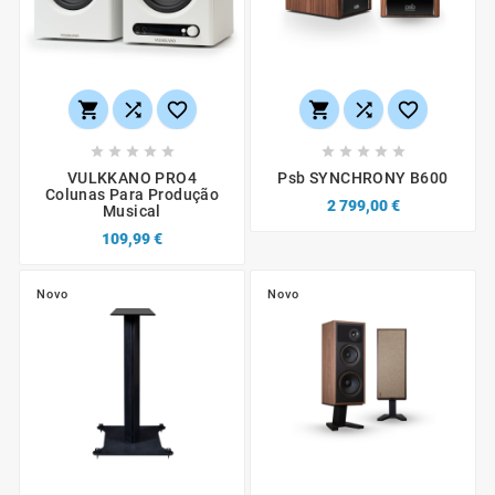
















VULKKANO PRO4
Psb SYNCHRONY B600
Colunas Para Produção
2 799,00 €
Musical
109,99 €
Novo
Novo