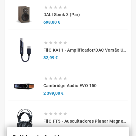





DALI Sonik 3 (par)
Preço
698,00 €





FiiO KA11 - Amplificador/DAC Versão USB-C
Preço
32,99 €





Cambridge Audio EVO 150
Preço
2 399,00 €





FiiO FT5 - Auscultadores Planar Magnetic Over Hear Abertos - Promo
Preço
499,99 €