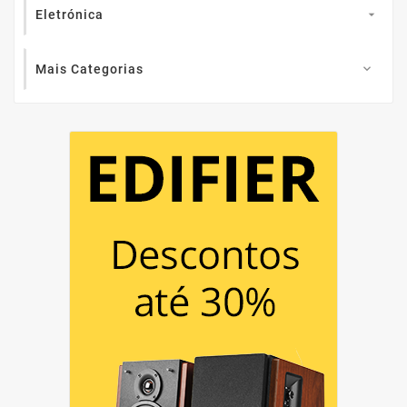
Eletrónica

Mais Categorias
