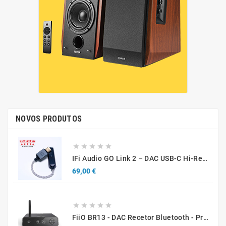
NOVOS PRODUTOS





IFi Audio GO Link 2 – DAC USB-C Hi-Res Portátil Para Smartphones, Tablets E Computadores
Preço
69,00 €





FiiO BR13 - DAC Recetor Bluetooth - Promo