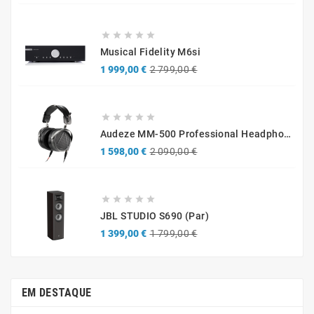





Musical Fidelity M6si
Preço
Preço
1 999,00 €
2 799,00 €
normal





Audeze MM-500 Professional Headphones
Preço
Preço
1 598,00 €
2 090,00 €
normal





JBL STUDIO S690 (par)
Preço
Preço
1 399,00 €
1 799,00 €
normal
EM DESTAQUE