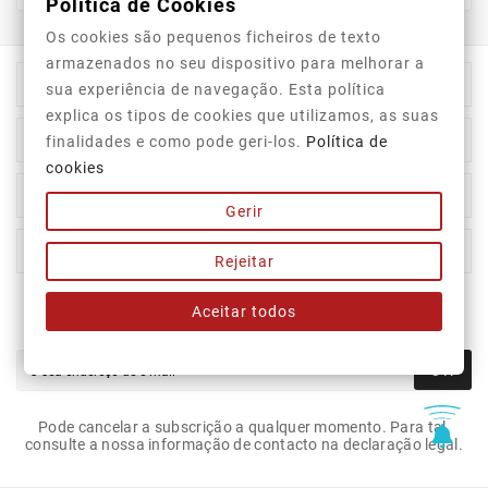
Política de Cookies
Os cookies são pequenos ficheiros de texto
armazenados no seu dispositivo para melhorar a

Informação Da Loja
sua experiência de navegação. Esta política
explica os tipos de cookies que utilizamos, as suas

Top Categorias
finalidades e como pode geri-los.
Política de
cookies

A Nossa Empresa
Gerir

A Sua Conta
Rejeitar
Aceitar todos
Newsletter
OK
Pode cancelar a subscrição a qualquer momento. Para tal,
consulte a nossa informação de contacto na declaração legal.