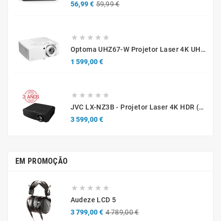
Preço
Preço
56,99 €
59,99 €
normal





Optoma UHZ67-W Projetor Laser 4K UHD 4300 Lúmenes Branco
Preço
1 599,00 €





JVC LX-NZ3B - Projetor Laser 4K HDR (Caixa Aberta / Demonstração)
Preço
3 599,00 €
EM PROMOÇÃO





Audeze LCD 5
Preço
Preço
3 799,00 €
4 789,00 €
normal