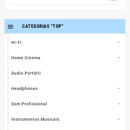

CATEGORIAS "TOP"
Hi-Fi

Home Cinema

Áudio Portátil
Headphones

Som Profissional

Instrumentos Musicais
