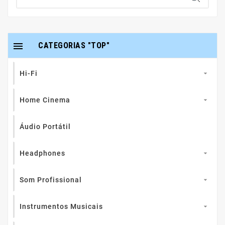

CATEGORIAS "TOP"
Hi-Fi

Home Cinema

Áudio Portátil
Headphones

Som Profissional

Instrumentos Musicais
