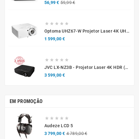
Preço
Preço
56,99 €
59,99 €
normal





Optoma UHZ67-W Projetor Laser 4K UHD 4300 Lúmenes Branco
Preço
1 599,00 €





JVC LX-NZ3B - Projetor Laser 4K HDR (Caixa Aberta / Demonstração)
Preço
3 599,00 €
EM PROMOÇÃO





Audeze LCD 5
Preço
Preço
3 799,00 €
4 789,00 €
normal