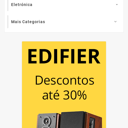
Eletrónica

Mais Categorias
