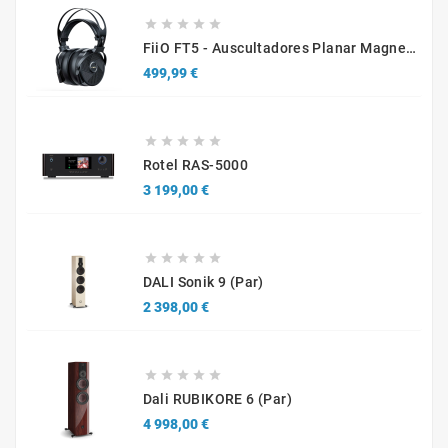





FiiO FT5 - Auscultadores Planar Magnetic Over Hear Abertos
Preço
499,99 €





Rotel RAS-5000
Preço
3 199,00 €





DALI Sonik 9 (par)
Preço
2 398,00 €





Dali RUBIKORE 6 (par)
Preço
4 998,00 €