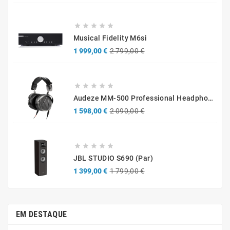





Musical Fidelity M6si
Preço
Preço
1 999,00 €
2 799,00 €
normal





Audeze MM-500 Professional Headphones
Preço
Preço
1 598,00 €
2 090,00 €
normal





JBL STUDIO S690 (par)
Preço
Preço
1 399,00 €
1 799,00 €
normal
EM DESTAQUE