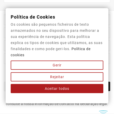
Política de Cookies

Informação Da Loja
Os cookies são pequenos ficheiros de texto
armazenados no seu dispositivo para melhorar a

Top Categorias
sua experiência de navegação. Esta política
explica os tipos de cookies que utilizamos, as suas

A Nossa Empresa
finalidades e como pode geri-los.
Política de
cookies

A Sua Conta
Gerir
Newsletter
Rejeitar
OK
Aceitar todos
Pode cancelar a subscrição a qualquer momento. Para tal,
consulte a nossa informação de contacto na declaração legal.