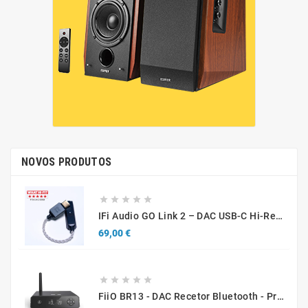
NOVOS PRODUTOS





IFi Audio GO Link 2 – DAC USB-C Hi-Res Portátil Para Smartphones, Tablets E Computadores
Preço
69,00 €





FiiO BR13 - DAC Recetor Bluetooth - Promo