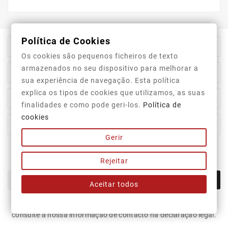
Política de Cookies

Informação Da Loja
Os cookies são pequenos ficheiros de texto
armazenados no seu dispositivo para melhorar a

Top Categorias
sua experiência de navegação. Esta política
explica os tipos de cookies que utilizamos, as suas

A Nossa Empresa
finalidades e como pode geri-los.
Política de
cookies

A Sua Conta
Gerir
Newsletter
Rejeitar
OK
Aceitar todos
Pode cancelar a subscrição a qualquer momento. Para tal,
consulte a nossa informação de contacto na declaração legal.