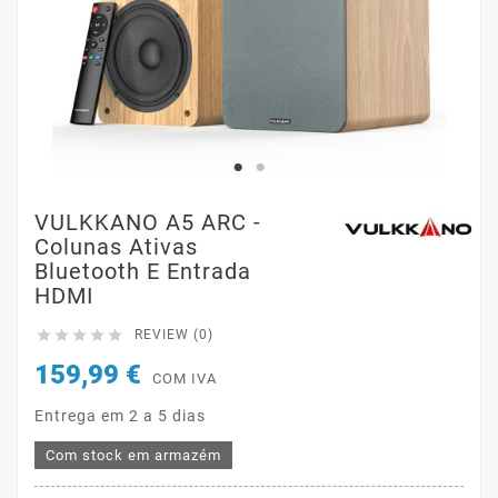
VULKKANO A5 ARC -
Colunas Ativas
Bluetooth E Entrada
HDMI





REVIEW (0)
159,99 €
COM IVA
Entrega em 2 a 5 dias
Com stock em armazém