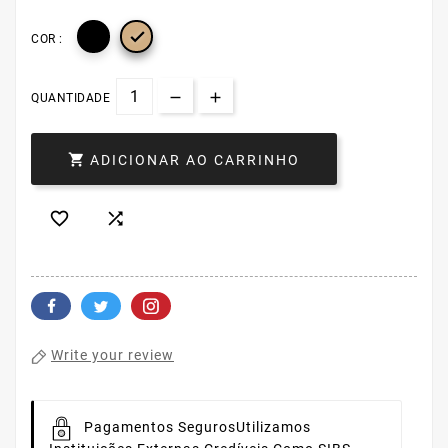

COR :
QUANTIDADE

ADICIONAR AO CARRINHO


Write your review
Pagamentos Seguros
Utilizamos