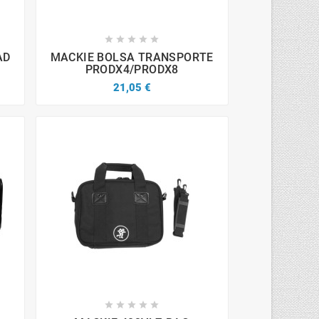









AD
MACKIE BOLSA TRANSPORTE
PRODX4/PRODX8
21,05 €








