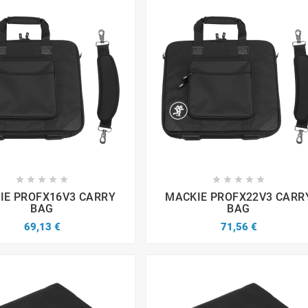


















IE PROFX16V3 CARRY
MACKIE PROFX22V3 CARR
BAG
BAG
69,13 €
71,56 €