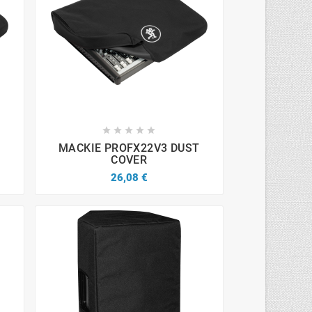









T
MACKIE PROFX22V3 DUST
COVER
26,08 €