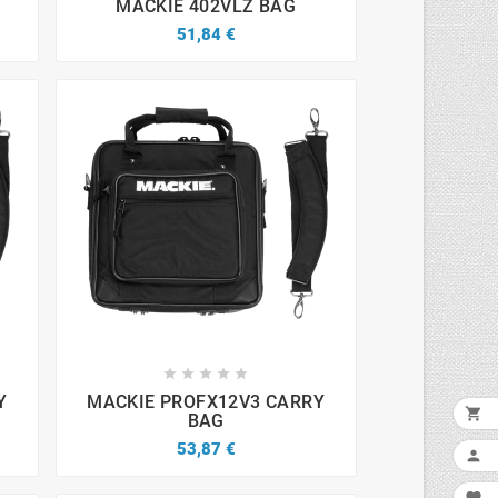
MACKIE 402VLZ BAG
51,84 €









Y
MACKIE PROFX12V3 CARRY

BAG
53,87 €
