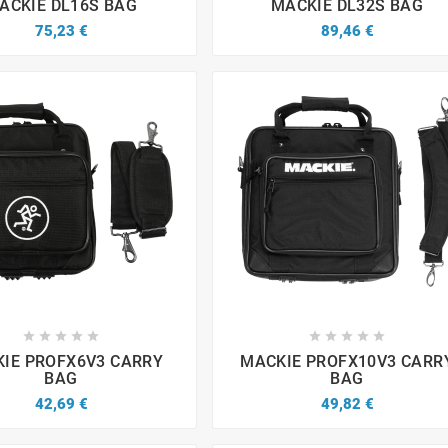
ACKIE DL16S BAG
MACKIE DL32S BAG
75,23 €
89,46 €


















IE PROFX6V3 CARRY
MACKIE PROFX10V3 CARR
BAG
BAG
42,69 €
49,82 €