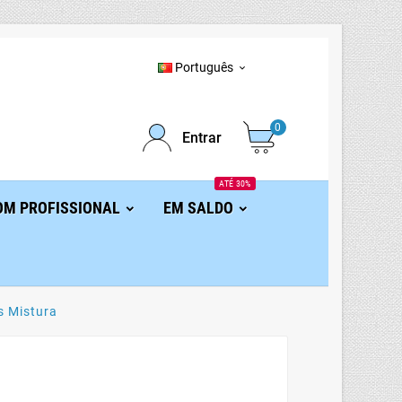
Português

0
Entrar
ATÉ 30%
OM PROFISSIONAL
EM SALDO
s Mistura