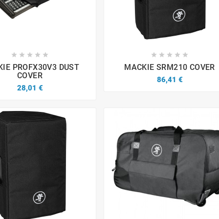


















IE PROFX30V3 DUST
MACKIE SRM210 COVER
COVER
86,41 €
28,01 €