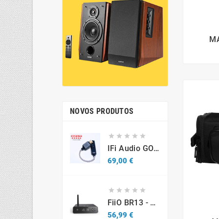
MA
NOVOS PRODUTOS





IFi Audio GO Link 2 – DAC USB-C Hi-Res Portátil Para Smartphones, Tablets E Computadores
Preço
69,00 €





FiiO BR13 - DAC Recetor Bluetooth - Promo
56,99 €