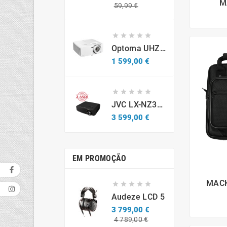
M
Preço
Preço
59,99 €
normal





Optoma UHZ67-W Projetor Laser 4K UHD 4300 Lúmenes Branco
Preço
1 599,00 €





JVC LX-NZ3B - Projetor Laser 4K HDR (Caixa Aberta / Demonstração)
Preço
3 599,00 €
EM PROMOÇÃO
MACK





Audeze LCD 5
3 799,00 €
Preço
Preço
4 789,00 €
normal