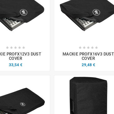


















IE PROFX12V3 DUST
MACKIE PROFX16V3 DUS
COVER
COVER
33,54 €
29,48 €