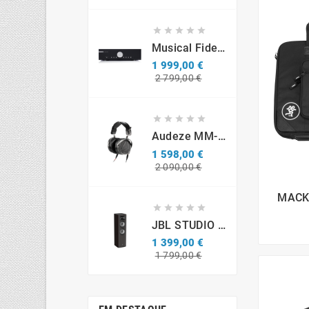





Musical Fidelity M6si
1 999,00 €
Preço
Preço
2 799,00 €
normal





Audeze MM-500 Professional Headphones
1 598,00 €
Preço
Preço
2 090,00 €
normal
MACK





JBL STUDIO S690 (par)
1 399,00 €
Preço
Preço
1 799,00 €
normal