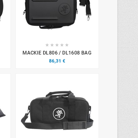









MACKIE DL806 / DL1608 BAG
86,31 €