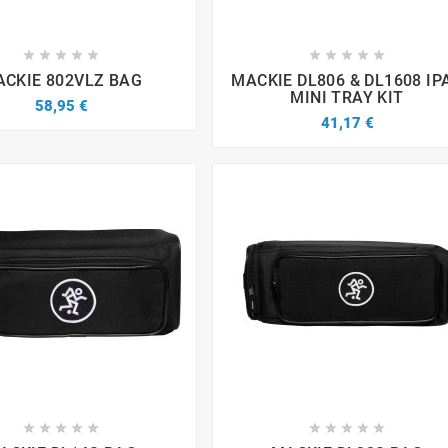


















CKIE 802VLZ BAG
MACKIE DL806 & DL1608 IP
MINI TRAY KIT
58,95 €
41,17 €

















