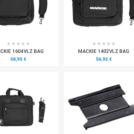


















CKIE 1604VLZ BAG
MACKIE 1402VLZ BAG
58,95 €
56,92 €