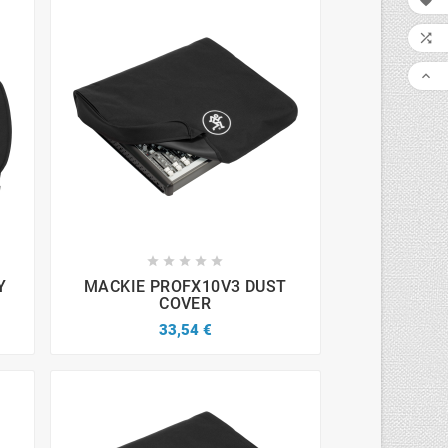












Y
MACKIE PROFX10V3 DUST
COVER
33,54 €