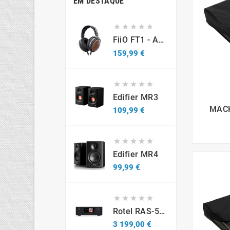
EM DESTAQUE





FiiO FT1 - Auscultadores Over Hear Fechados
Preço
159,99 €





Edifier MR3
MACK
Preço
109,99 €





Edifier MR4
Preço
99,99 €





Rotel RAS-5000
Preço
3 199,00 €