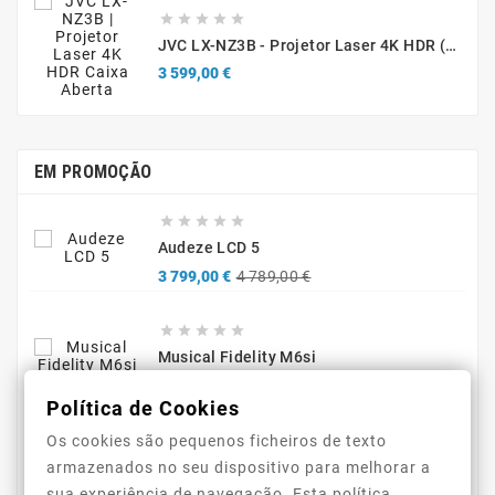





JVC LX-NZ3B - Projetor Laser 4K HDR (Caixa Aberta / Demonstração)
Preço
3 599,00 €
EM PROMOÇÃO





Audeze LCD 5
Preço
Preço
3 799,00 €
4 789,00 €
normal





Musical Fidelity M6si
Preço
Preço
1 999,00 €
2 799,00 €
normal
Política de Cookies





Os cookies são pequenos ficheiros de texto
Audeze MM-500 Professional Headphones
armazenados no seu dispositivo para melhorar a
Preço
Preço
1 598,00 €
2 090,00 €
sua experiência de navegação. Esta política