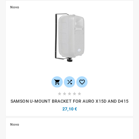
Novo








SAMSON U-MOUNT BRACKET FOR AURO X15D AND D415
27,10 €
Novo