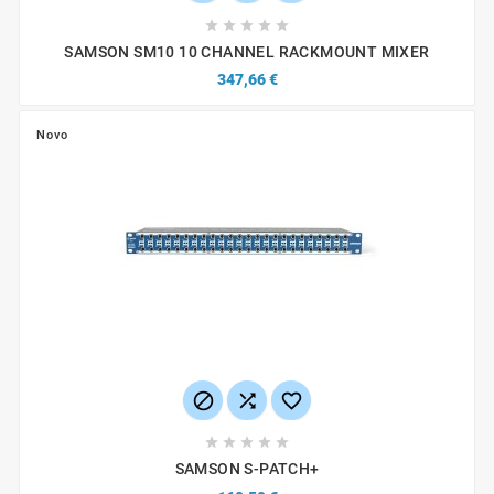





SAMSON SM10 10 CHANNEL RACKMOUNT MIXER
347,66 €
Novo








SAMSON S-PATCH+