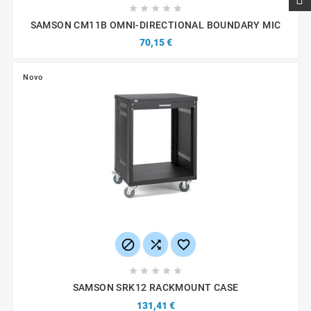





SAMSON CM11B OMNI-DIRECTIONAL BOUNDARY MIC
70,15 €
Novo








SAMSON SRK12 RACKMOUNT CASE
131,41 €