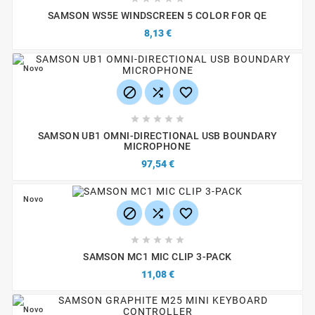
SAMSON WS5E WINDSCREEN 5 COLOR FOR QE
8,13 €
Novo








SAMSON UB1 OMNI-DIRECTIONAL USB BOUNDARY
MICROPHONE
97,54 €
Novo








SAMSON MC1 MIC CLIP 3-PACK
11,08 €
Novo