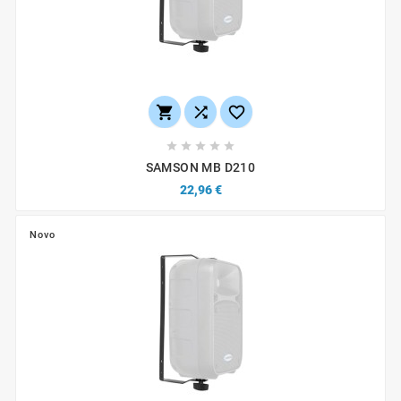








SAMSON MB D210
22,96 €
Novo