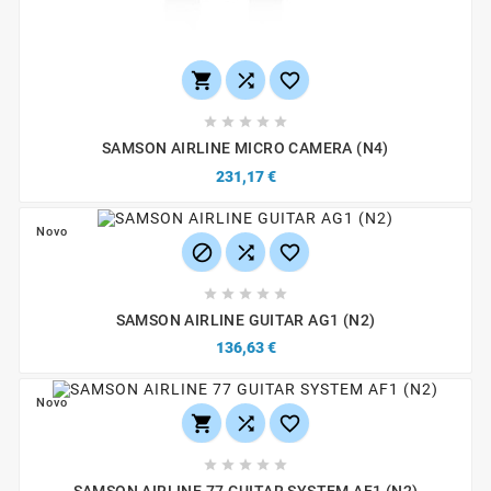








SAMSON AIRLINE MICRO CAMERA (N4)
231,17 €
Novo








SAMSON AIRLINE GUITAR AG1 (N2)
136,63 €
Novo







