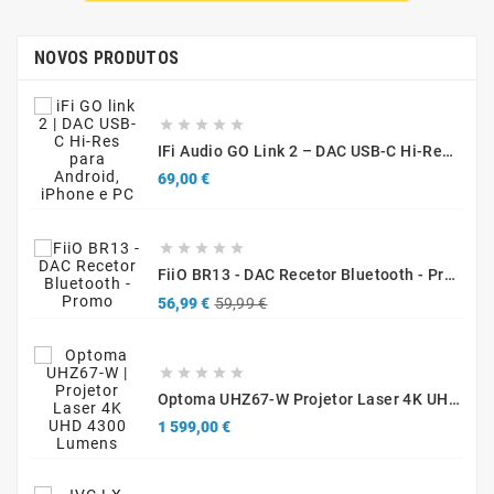
NOVOS PRODUTOS





IFi Audio GO Link 2 – DAC USB-C Hi-Res Portátil Para Smartphones, Tablets E Computadores
Preço
69,00 €





FiiO BR13 - DAC Recetor Bluetooth - Promo
Preço
Preço
56,99 €
59,99 €
normal





Optoma UHZ67-W Projetor Laser 4K UHD 4300 Lúmenes Branco
Preço
1 599,00 €