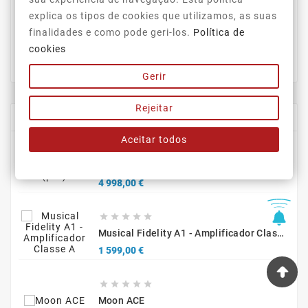
normal
explica os tipos de cookies que utilizamos, as suas
finalidades e como pode geri-los.
Política de





cookies
JBL STUDIO S690 (par)
Preço
Preço
1 399,00 €
1 799,00 €
normal
Gerir
Rejeitar
EM DESTAQUE
Aceitar todos





Dali RUBIKORE 6 (par)
Preço
4 998,00 €





Musical Fidelity A1 - Amplificador Classe A
Preço
1 599,00 €





Moon ACE