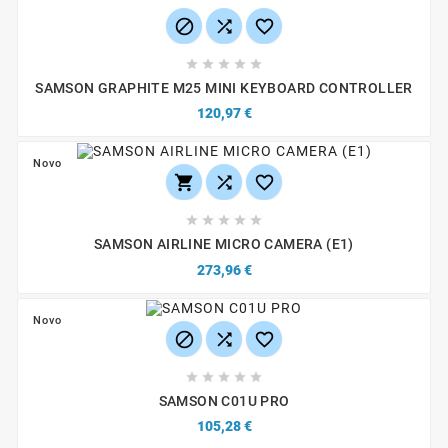








SAMSON GRAPHITE M25 MINI KEYBOARD CONTROLLER
120,97 €
Novo








SAMSON AIRLINE MICRO CAMERA (E1)
273,96 €
Novo








SAMSON C01U PRO
105,28 €