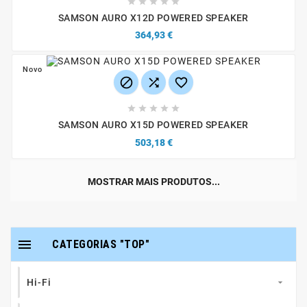





SAMSON AURO X12D POWERED SPEAKER
364,93 €
Novo








SAMSON AURO X15D POWERED SPEAKER
503,18 €
MOSTRAR MAIS PRODUTOS...

CATEGORIAS "TOP"
Hi-Fi
