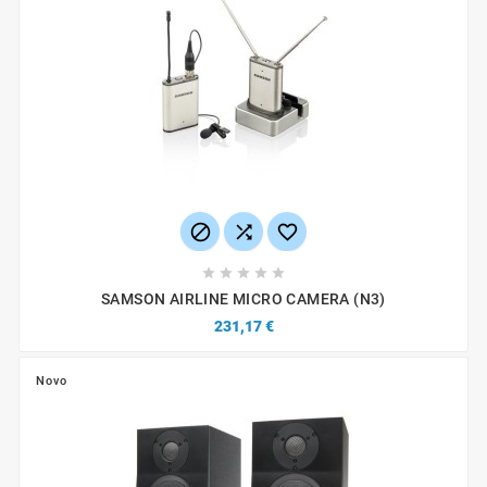








SAMSON AIRLINE MICRO CAMERA (N3)
231,17 €
Novo