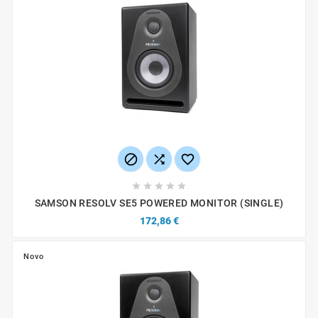








SAMSON RESOLV SE5 POWERED MONITOR (SINGLE)
172,86 €
Novo