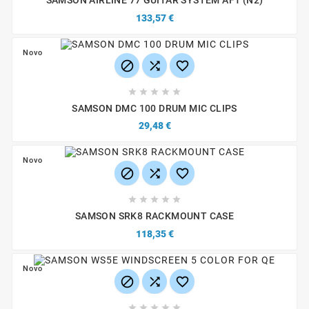
SAMSON AIRLINE 77 GUITAR SYSTEM AF1 (N2)
133,57 €
Novo








SAMSON DMC 100 DRUM MIC CLIPS
29,48 €
Novo








SAMSON SRK8 RACKMOUNT CASE
118,35 €
Novo







