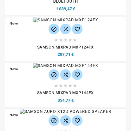
BLUETOOTH
1 039,47 €
Novo








SAMSON MIXPAD MXP124FX
207,71 €
Novo








SAMSON MIXPAD MXP144FX
354,77 €
Novo


