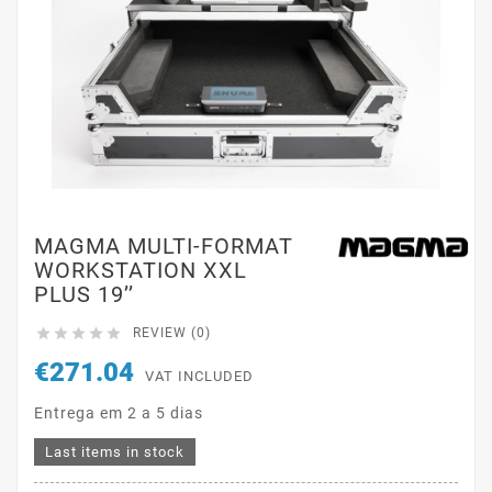
MAGMA MULTI-FORMAT
WORKSTATION XXL
PLUS 19’’





REVIEW (0)
€271.04
VAT INCLUDED
Entrega em 2 a 5 dias
Last items in stock