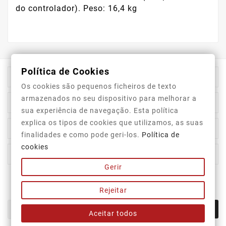
do controlador). Peso: 16,4 kg
Política de Cookies

Store Information
Os cookies são pequenos ficheiros de texto
armazenados no seu dispositivo para melhorar a

Category
sua experiência de navegação. Esta política
explica os tipos de cookies que utilizamos, as suas

Our Company
finalidades e como pode geri-los.
Política de
cookies

Your Account
Gerir
Newsletter
Rejeitar
OK
Aceitar todos