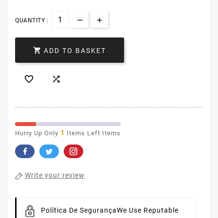
QUANTITY :

ADD TO BASKET


1
Hurry Up Only
Items Left Items
Write your review
Política De Segurança
We Use Reputable