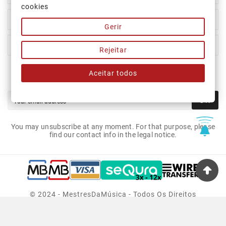
cookies

Our Company
Gerir

Your Account
Rejeitar
Aceitar todos
Newsletter
OK
You may unsubscribe at any moment. For that purpose, please
find our contact info in the legal notice.
© 2024 - MestresDaMúsica - Todos Os Direitos
Reservados.