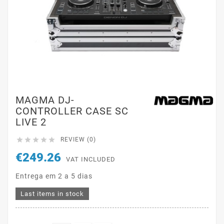
MAGMA DJ-
CONTROLLER CASE SC
LIVE 2





REVIEW (0)
€249.26
VAT INCLUDED
Entrega em 2 a 5 dias
Last items in stock