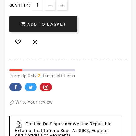
QUANTITY :

ADD TO BASKET


2
Hurry Up Only
Items Left Items
Write your review
Política De Segurança
We Use Reputable
External Institutions Such As SIBS, Eupago,
And Cofidis For Payments.