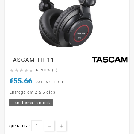
TASCAM TH-11





REVIEW (0)
€55.66
VAT INCLUDED
Entrega em 2 a 5 dias
Last items in stock
QUANTITY :