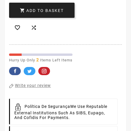

ADD TO BASKET


2
Hurry Up Only
Items Left Items
Write your review
Política De Segurança
We Use Reputable
External Institutions Such As SIBS, Eupago,
And Cofidis For Payments.