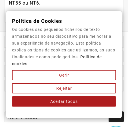
NT55 ou NT6.
Política de Cookies
Os cookies são pequenos ficheiros de texto
armazenados no seu dispositivo para melhorar a

Store Information
sua experiência de navegação. Esta política
explica os tipos de cookies que utilizamos, as suas

Category
finalidades e como pode geri-los.
Política de
cookies

Our Company
Gerir

Your Account
Rejeitar
Aceitar todos
Newsletter
OK