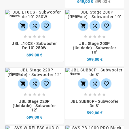
649,00 €
899,00 €
Nuevo
Nuevo
















JBL L10CS - Subwoofer
JBL Stage 200P
De 10" 250W
(Unidade) - Subwoofer
10"
699,00 €
599,00 €
Nuevo
Nuevo
















JBL Stage 220P
JBL SUB80P - Subwoofer
(Unidade) - Subwoofer
De 8"
12"
599,00 €
699,00 €