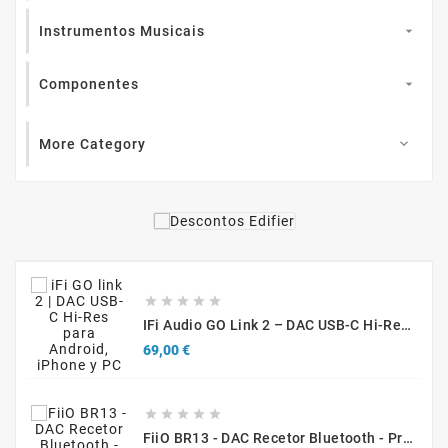
Instrumentos Musicais

Componentes

More Category






IFi Audio GO Link 2 – DAC USB-C Hi-Res Portátil Y Amplificador Para Auriculares
Precio
69,00 €





FiiO BR13 - DAC Recetor Bluetooth - Promo