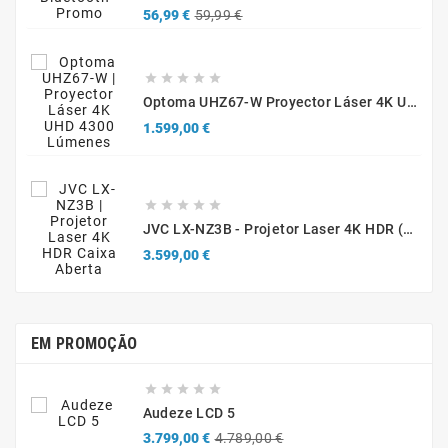
Precio
Precio
56,99 €
59,99 €
base





Optoma UHZ67-W Proyector Láser 4K UHD 4300 Lúmenes Blanco
Precio
1.599,00 €





JVC LX-NZ3B - Projetor Laser 4K HDR (Caixa Aberta / Demonstração)
Precio
3.599,00 €
EM PROMOÇÃO





Audeze LCD 5
Precio
Precio
3.799,00 €
4.789,00 €