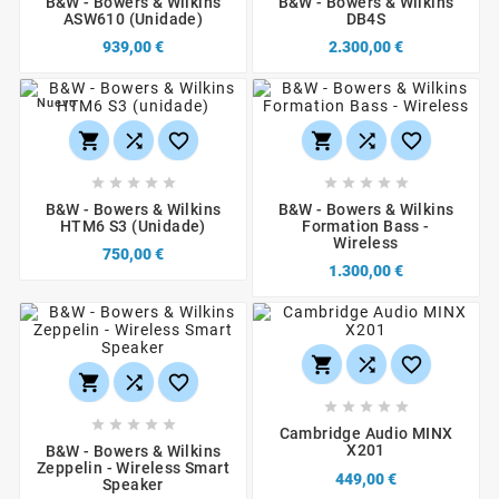
B&W - Bowers & Wilkins
B&W - Bowers & Wilkins
ASW610 (unidade)
DB4S
939,00 €
2.300,00 €
Nuevo
















B&W - Bowers & Wilkins
B&W - Bowers & Wilkins
HTM6 S3 (unidade)
Formation Bass -
Wireless
750,00 €
1.300,00 €
















Cambridge Audio MINX
X201
B&W - Bowers & Wilkins
Zeppelin - Wireless Smart
449,00 €
Speaker