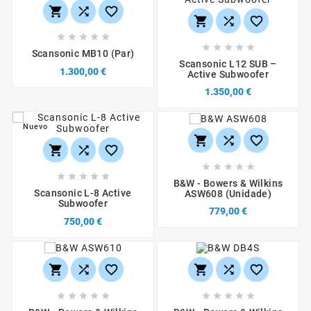
















Scansonic MB10 (par)
Scansonic L12 SUB –
1.300,00 €
Active Subwoofer
1.350,00 €
Nuevo
















B&W - Bowers & Wilkins
Scansonic L-8 Active
ASW608 (unidade)
Subwoofer
779,00 €
750,00 €















