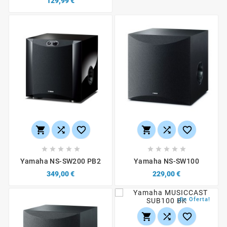
129,99 €
















Yamaha NS-SW200 PB2
Yamaha NS-SW100
349,00 €
229,00 €
¡En Oferta!


