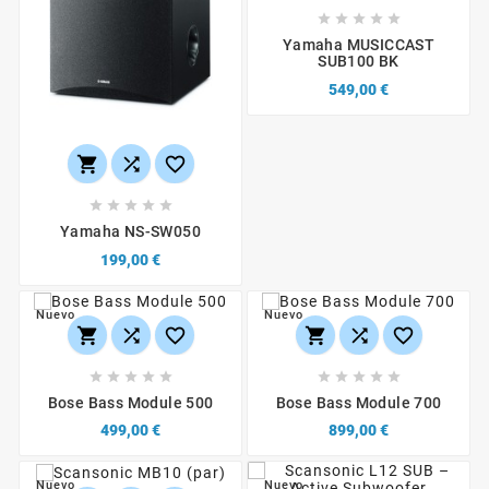





Yamaha MUSICCAST
SUB100 BK
549,00 €








Yamaha NS-SW050
199,00 €
Nuevo
Nuevo
















Bose Bass Module 500
Bose Bass Module 700
499,00 €
899,00 €
Nuevo
Nuevo