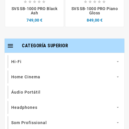










SVS SB-1000 PRO Black
SVS SB-1000 PRO Piano
Ash
Gloss
749,00 €
849,00 €

CATEGORÍA SUPERIOR
Hi-Fi

Home Cinema

Áudio Portátil
Headphones

Som Profissional
