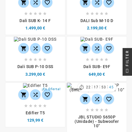
















Dali SUB K- 14 F
DALI Sub M-10 D
1.499,00 €
2.199,00 €






FILTER










Dali SUB P-10 DSS
Dali SUB- E9F
3.299,00 €
649,00 €
:
:
:

22
17
53
45
¡En Oferta!
Nuevo
















Edifier T5
JBL STUDIO S650P
129,99 €
(unidade) - Subwoofer
10"