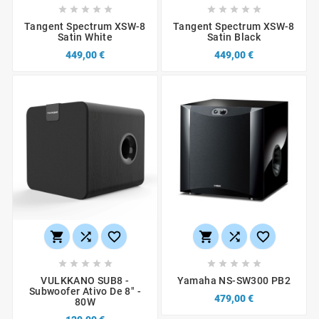










Tangent Spectrum XSW-8
Tangent Spectrum XSW-8
Satin White
Satin Black
449,00 €
449,00 €
















VULKKANO SUB8 -
Yamaha NS-SW300 PB2
Subwoofer Ativo De 8" -
479,00 €
80W