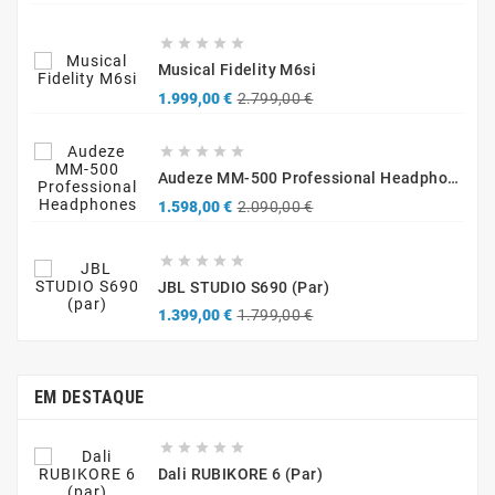
base





Musical Fidelity M6si
Precio
Precio
1.999,00 €
2.799,00 €
base





Audeze MM-500 Professional Headphones
Precio
Precio
1.598,00 €
2.090,00 €
base





JBL STUDIO S690 (par)
Precio
Precio
1.399,00 €
1.799,00 €
base
EM DESTAQUE





Dali RUBIKORE 6 (par)