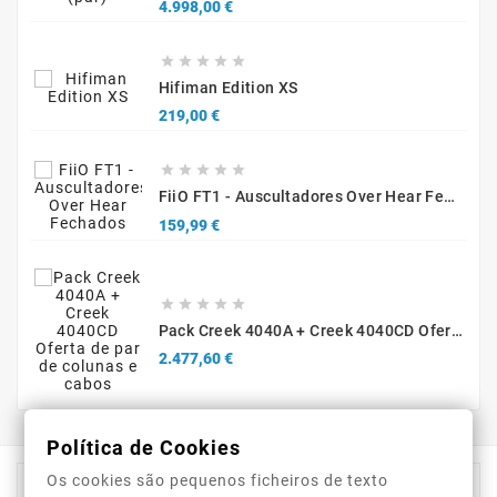
Precio
4.998,00 €





Hifiman Edition XS
Precio
219,00 €





FiiO FT1 - Auscultadores Over Hear Fechados
Precio
159,99 €





Pack Creek 4040A + Creek 4040CD Oferta De Par De Colunas E Cabos
Precio
2.477,60 €
Política de Cookies
Os cookies são pequenos ficheiros de texto

Información De La Tienda