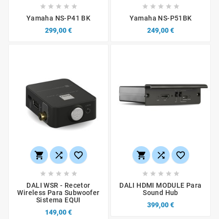










Yamaha NS-P41 BK
Yamaha NS-P51BK
299,00 €
249,00 €
















DALI WSR - Recetor
DALI HDMI MODULE Para
Wireless Para Subwoofer
Sound Hub
Sistema EQUI
399,00 €
149,00 €