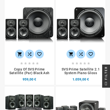
















FILTER
Copy Of SVS Prime
SVS Prime Satellite 2.1
Satellite (Par) Black Ash
System Piano Gloss
959,00 €
1.059,00 €