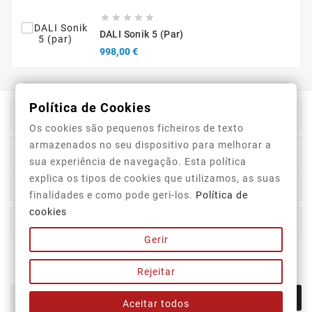





DALI Sonik 5 (par)
Precio
998,00 €
Política de Cookies

Información De La Tienda
Os cookies são pequenos ficheiros de texto
armazenados no seu dispositivo para melhorar a

Category
sua experiência de navegação. Esta política
explica os tipos de cookies que utilizamos, as suas

Our Company
finalidades e como pode geri-los.
Política de
cookies

Su Cuenta
Gerir
Newsletter
Rejeitar
OK
Aceitar todos