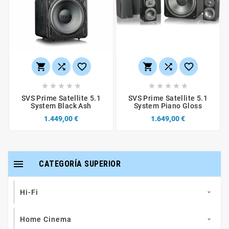
















SVS Prime Satellite 5.1
SVS Prime Satellite 5.1
System Black Ash
System Piano Gloss
1.449,00 €
1.649,00 €

CATEGORÍA SUPERIOR
Hi-Fi

Home Cinema
