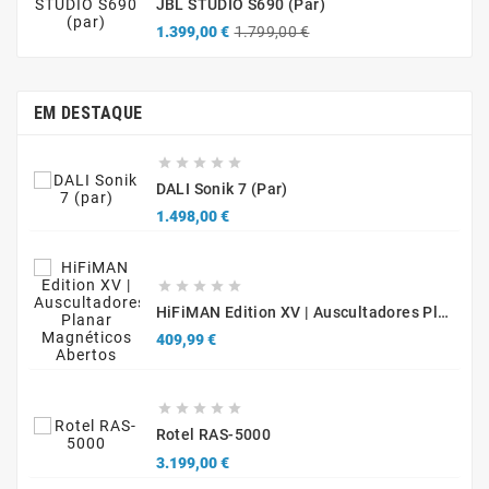
JBL STUDIO S690 (par)
Precio
Precio
1.399,00 €
1.799,00 €
base
EM DESTAQUE





DALI Sonik 7 (par)
Precio
1.498,00 €





HiFiMAN Edition XV | Auscultadores Planar Magnéticos Abertos
Precio
409,99 €





Rotel RAS-5000
Precio
3.199,00 €