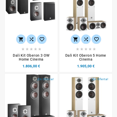
















Dali Kit Oberon 3 OW
Dali Kit Oberon 5 Home
Home Cinema
Cinema
1.806,00 €
1.905,00 €
¡En Oferta!
¡En Oferta!