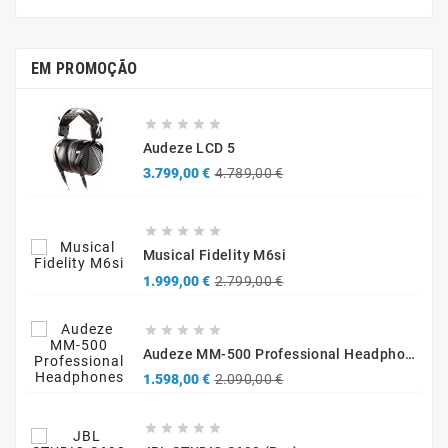
EM PROMOÇÃO





Audeze LCD 5
Precio
Precio
3.799,00 €
4.789,00 €
base





Musical Fidelity M6si
Precio
Precio
1.999,00 €
2.799,00 €
base





Audeze MM-500 Professional Headphones
Precio
Precio
1.598,00 €
2.090,00 €
base




