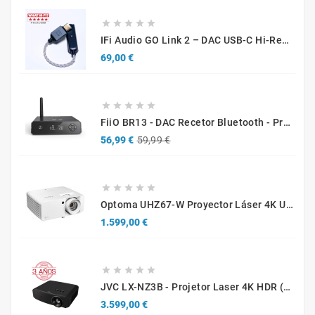





IFi Audio GO Link 2 – DAC USB-C Hi-Res Portátil Y Amplificador Para Auriculares
Precio
69,00 €





FiiO BR13 - DAC Recetor Bluetooth - Promo
Precio
Precio
56,99 €
59,99 €
base





Optoma UHZ67-W Proyector Láser 4K UHD 4300 Lúmenes Blanco
Precio
1.599,00 €





JVC LX-NZ3B - Projetor Laser 4K HDR (Caixa Aberta / Demonstração)
Precio
3.599,00 €