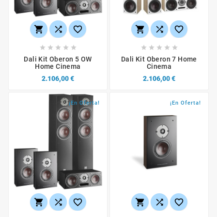
















Dali Kit Oberon 5 OW
Dali Kit Oberon 7 Home
Home Cinema
Cinema
2.106,00 €
2.106,00 €
¡En Oferta!
¡En Oferta!





