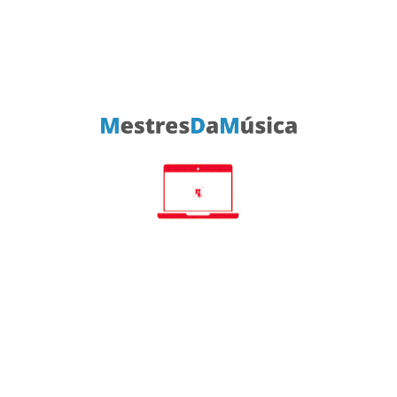
DAC/Amplificador
DAC/Amplificador
Portátil
Portátil
369,00 €
829,00 €
















Shanling M0 Pro -
Shanling M3 Ultra -
DAC/Amplificador
DAC/Amplificador
Portátil
Portátil
129,00 €
479,00 €
















Shanling M6 Ultra 21 -
Shanling M7 -
DAC/Amplificador
DAC/Amplificador
Portátil
Portátil