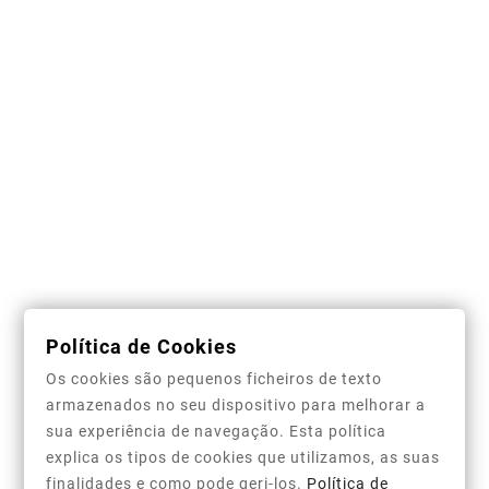
Walkman
119,99 €
Nuevo
¡En Oferta!
Nuevo
¡En Oferta!
















Shanling M1 Plus -
FiiO DM13 BT -
Reprodutor Hi-Res
Reprodutor De CD
209,00 €
174,99 €
1

2
3
Política de Cookies
Os cookies são pequenos ficheiros de texto

Información De La Tienda
armazenados no seu dispositivo para melhorar a
sua experiência de navegação. Esta política

Category
explica os tipos de cookies que utilizamos, as suas
finalidades e como pode geri-los.
Política de