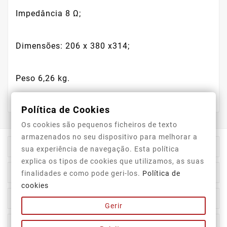
Impedância 8 Ω;
Dimensões: 206 x 380 x314;
Peso 6,26 kg.
Política de Cookies
Os cookies são pequenos ficheiros de texto
armazenados no seu dispositivo para melhorar a

Informação Da Loja
sua experiência de navegação. Esta política
explica os tipos de cookies que utilizamos, as suas

Top Categorias
finalidades e como pode geri-los.
Política de
cookies

A Nossa Empresa
Gerir

A Sua Conta