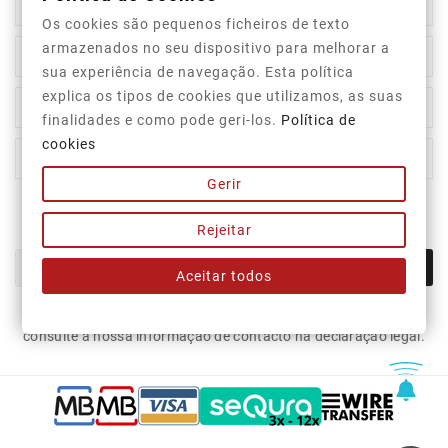

Informação Da Loja
Os cookies são pequenos ficheiros de texto
armazenados no seu dispositivo para melhorar a

Top Categorias
sua experiência de navegação. Esta política
explica os tipos de cookies que utilizamos, as suas

A Nossa Empresa
finalidades e como pode geri-los.
Política de
cookies

A Sua Conta
Gerir
Newsletter
Rejeitar
OK
Aceitar todos
Pode cancelar a subscrição a qualquer momento. Para tal,
consulte a nossa informação de contacto na declaração legal.