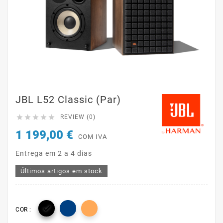
JBL L52 Classic (par)





REVIEW (0)
1 199,00 €
COM IVA
Entrega em 2 a 4 dias
Últimos artigos em stock

COR :