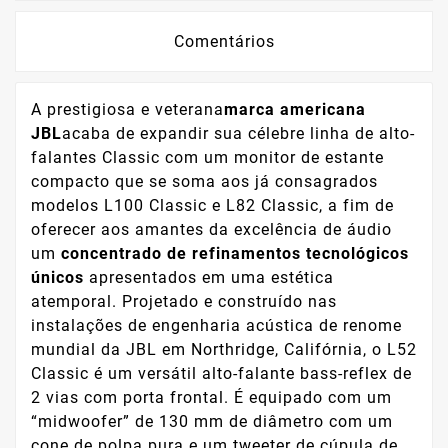
Comentários
A prestigiosa e veterana
marca americana
JBL
acaba de expandir sua célebre linha de alto-
falantes Classic com um monitor de estante
compacto que se soma aos já consagrados
modelos L100 Classic e L82 Classic, a fim de
oferecer aos amantes da excelência de áudio
um
concentrado de refinamentos tecnológicos
únicos
apresentados em uma estética
atemporal. Projetado e construído nas
instalações de engenharia acústica de renome
mundial da JBL em Northridge, Califórnia, o L52
Classic é um versátil alto-falante bass-reflex de
2 vias com porta frontal. É equipado com um
“midwoofer” de 130 mm de diâmetro com um
cone de polpa pura e um tweeter de cúpula de