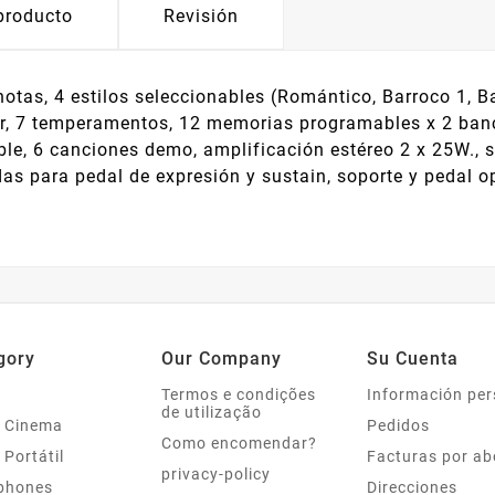
 producto
Revisión
as, 4 estilos seleccionables (Romántico, Barroco 1, Ba
or, 7 temperamentos, 12 memorias programables x 2 ban
ble, 6 canciones demo, amplificación estéreo 2 x 25W., s
das para pedal de expresión y sustain, soporte y pedal o
gory
Our Company
Su Cuenta
Termos e condições
Información per
de utilização
 Cinema
Pedidos
Como encomendar?
 Portátil
Facturas por a
privacy-policy
phones
Direcciones