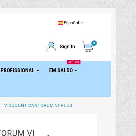
Español

0
Sign In
ATÉ 30%
 PROFISSIONAL
EM SALDO
VISCOUNT CANTORUM VI PLUS
TORUM VI