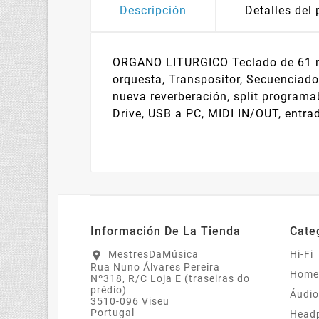
Descripción
Detalles del
ORGANO LITURGICO Teclado de 61 not
orquesta, Transpositor, Secuenciad
nueva reverberación, split programa
Drive, USB a PC, MIDI IN/OUT, entra
Información De La Tienda
Cate
MestresDaMúsica
Hi-Fi
location_on
Rua Nuno Álvares Pereira
Home
Nº318, R/C Loja E (traseiras do
prédio)
Áudio
3510-096 Viseu
Portugal
Head