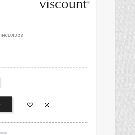
 INCLUIDOS


O