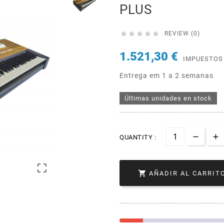
PLUS





REVIEW (0)
1.521,30 €
IMPUESTOS
Entrega em 1 a 2 semanas
Últimas unidades en stock
QUANTITY :


AÑADIR AL CARRIT