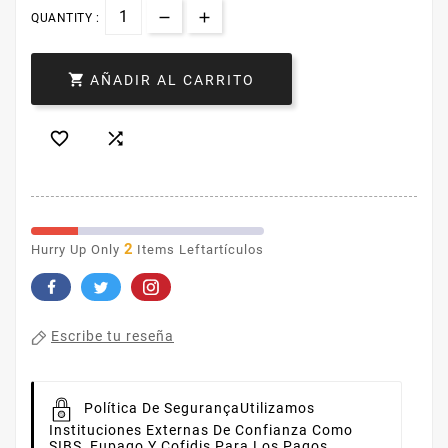
QUANTITY :

AÑADIR AL CARRITO


2
Hurry Up Only
Items Leftartículos
Escribe tu reseña
Política De Segurança
Utilizamos
Instituciones Externas De Confianza Como
SIBS, Eupago Y Cofidis Para Los Pagos.