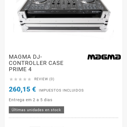
MAGMA DJ-
CONTROLLER CASE
PRIME 4





REVIEW (0)
260,15 €
IMPUESTOS INCLUIDOS
Entrega em 2 a 5 dias
Últimas unidades en stock