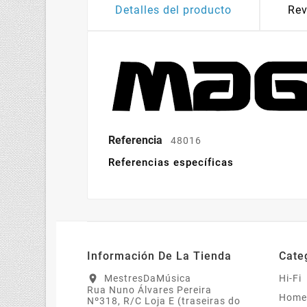
Detalles del producto
Rev
Referencia
48016
Referencias específicas
Información De La Tienda
Cate
MestresDaMúsica
Hi-Fi
location_on
Rua Nuno Álvares Pereira
Home
Nº318, R/C Loja E (traseiras do