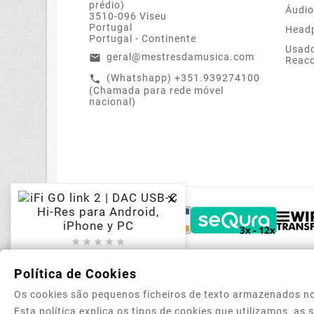
prédio)
Áudio
3510-096 Viseu
Portugal
Head
Portugal - Continente
Usado
geral@mestresdamusica.com
email
Reac
(Whatshapp) +351.939274100
call
(Chamada para rede móvel
nacional)






IFi Audio GO Link 2 – DAC
USB-C Hi-Res Portátil Y
Política de Cookies
Amplificador Para
Os cookies são pequenos ficheiros de texto armazenados no
Auriculares
Esta política explica os tipos de cookies que utilizamos, as