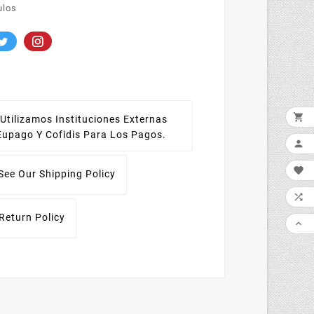
ulos

Utilizamos Instituciones Externas
Eupago Y Cofidis Para Los Pagos.


See Our Shipping Policy

Return Policy
