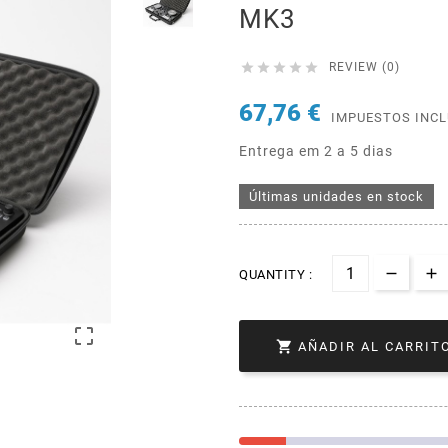
MK3





REVIEW (0)
67,76 €
IMPUESTOS INC
Entrega em 2 a 5 dias
Últimas unidades en stock
QUANTITY :


AÑADIR AL CARRIT