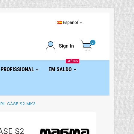
Español

0
Sign In
ATÉ 30%
 PROFISSIONAL
EM SALDO
RL CASE S2 MK3
ASE S2