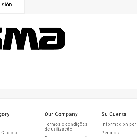
isión
gory
Our Company
Su Cuenta
Termos e condições
Información per
de utilização
 Cinema
Pedidos