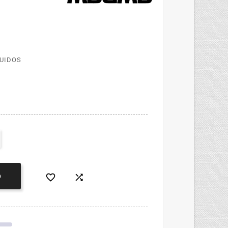
LUIDOS


O