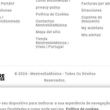
Como encomendar?
 Portátil
Facturas por a
privacy-policy
phones
Direcciones
Política de Cookies
 /
Cupones de
ondicionado
Contactos
descuento
MestresDaMúsica
My wishlists
Mapa del sitio
Mis alertas
Tienda
MestresdaMúsica |
Viseu | Portugal
© 2024 - MestresDaMúsica - Todos Os Direitos
Reservados.
 seu dispositivo para melhorar a sua experiência de navegação
 suas finalidades e como pode geri-los.
Política de cookies