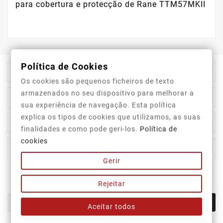
para cobertura e protecção de Rane TTM57MKII
Política de Cookies

Información De La Tienda
Os cookies são pequenos ficheiros de texto
armazenados no seu dispositivo para melhorar a

Category
sua experiência de navegação. Esta política
explica os tipos de cookies que utilizamos, as suas

Our Company
finalidades e como pode geri-los.
Política de
cookies

Su Cuenta
Gerir
Newsletter
Rejeitar
OK
Aceitar todos