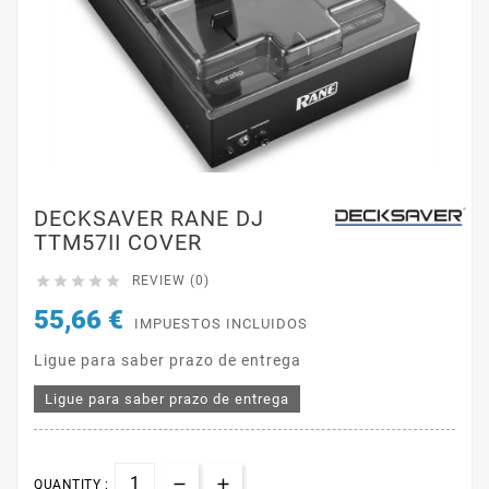
DECKSAVER RANE DJ
TTM57II COVER





REVIEW (0)
55,66 €
IMPUESTOS INCLUIDOS
Ligue para saber prazo de entrega
Ligue para saber prazo de entrega
QUANTITY :