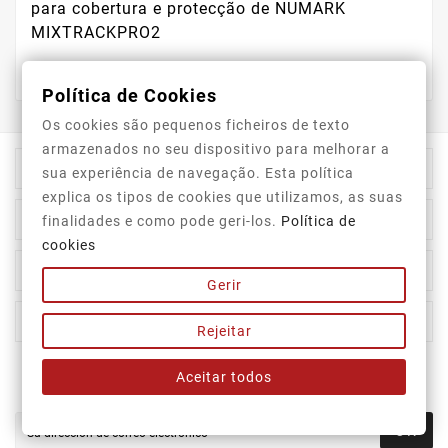
para cobertura e protecção de NUMARK
MIXTRACKPRO2
Política de Cookies
Os cookies são pequenos ficheiros de texto
armazenados no seu dispositivo para melhorar a

Información De La Tienda
sua experiência de navegação. Esta política
explica os tipos de cookies que utilizamos, as suas

Category
finalidades e como pode geri-los.
Política de
cookies

Our Company
Gerir

Su Cuenta
Rejeitar
Aceitar todos
Newsletter
OK