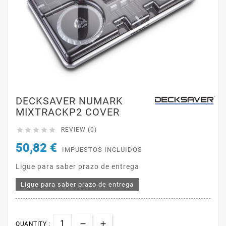
DECKSAVER NUMARK
MIXTRACKP2 COVER





REVIEW (0)
50,82 €
IMPUESTOS INCLUIDOS
Ligue para saber prazo de entrega
Ligue para saber prazo de entrega
QUANTITY :