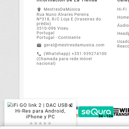
MestresDaMúsica
Hi-Fi
location_on
Rua Nuno Álvares Pereira
Home
Nº318, R/C Loja E (traseiras do
prédio)
Áudio
3510-096 Viseu
Portugal
Head
Portugal - Continente
Usado
geral@mestresdamusica.com
email
Reac
(Whatshapp) +351.939274100
call
(Chamada para rede móvel
nacional)





