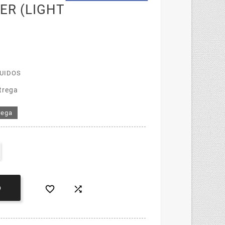
ER (LIGHT
LUIDOS
trega
rega


O