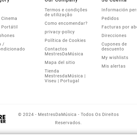
Termos e condições
Información per
de utilização
 Cinema
Pedidos
Como encomendar?
 Portátil
Facturas por a
privacy-policy
phones
Direcciones
Política de Cookies
 /
Cupones de
ondicionado
Contactos
descuento
MestresDaMúsica
My wishlists
Mapa del sitio
Mis alertas
Tienda
MestresdaMúsica |
Viseu | Portugal
© 2024 - MestresDaMúsica - Todos Os Direitos
Reservados.