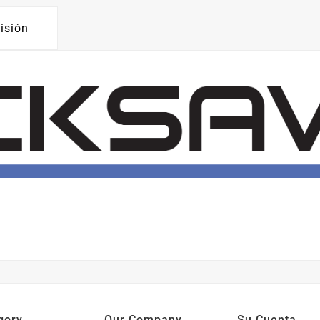
isión
gory
Our Company
Su Cuenta