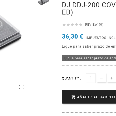
DJ DDJ-200 COV
ED)





REVIEW (0)
36,30 €
IMPUESTOS INC
Ligue para saber prazo de en
Ligue para saber prazo de ent
QUANTITY :


AÑADIR AL CARRIT