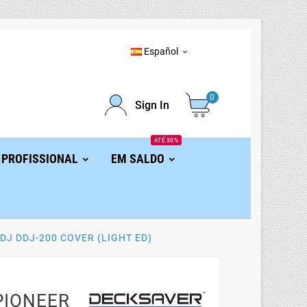
Español

0
Sign In
ATÉ 30%
 PROFISSIONAL
EM SALDO
DJ DDJ-200 COVER (LIGHT ED)
PIONEER