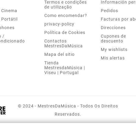
Termos e condições
Información per
de utilização
 Cinema
Pedidos
Como encomendar?
 Portátil
Facturas por a
privacy-policy
phones
Direcciones
Política de Cookies
 /
Cupones de
ondicionado
Contactos
descuento
MestresDaMúsica
My wishlists
Mapa del sitio
Mis alertas
Tienda
MestresdaMúsica |
Viseu | Portugal
© 2024 - MestresDaMúsica - Todos Os Direitos
Reservados.