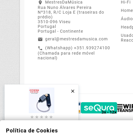
MestresDaMúsica
Hi-Fi
location_on
Rua Nuno Álvares Pereira
Home
Nº318, R/C Loja E (traseiras do
prédio)
Áudio
3510-096 Viseu
Portugal
Head
Portugal - Continente
Usado
geral@mestresdamusica.com
email
Reac
(Whatshapp) +351.939274100
call
(Chamada para rede móvel
nacional)






IFi Audio GO Link 2 – DAC
USB-C Hi-Res Portátil Y
Política de Cookies