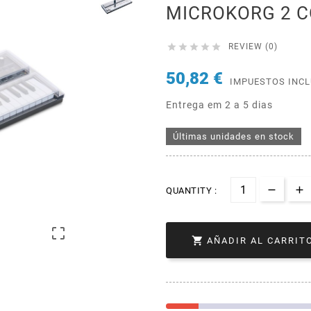
MICROKORG 2 





REVIEW (0)
50,82 €
IMPUESTOS INC
Entrega em 2 a 5 dias
Últimas unidades en stock
QUANTITY :


AÑADIR AL CARRIT