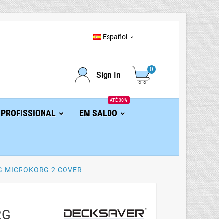
Español

0
Sign In
ATÉ 30%
 PROFISSIONAL
EM SALDO
G MICROKORG 2 COVER
RG