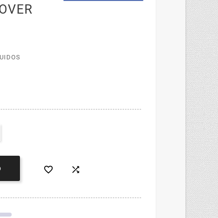
COVER
LUIDOS


O