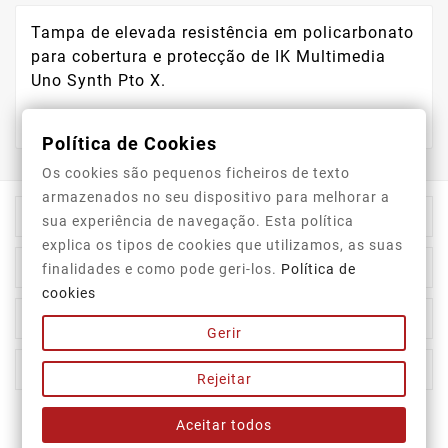
Tampa de elevada resistência em policarbonato
para cobertura e protecção de IK Multimedia
Uno Synth Pto X.
Política de Cookies
Os cookies são pequenos ficheiros de texto
armazenados no seu dispositivo para melhorar a

Información De La Tienda
sua experiência de navegação. Esta política
explica os tipos de cookies que utilizamos, as suas

Category
finalidades e como pode geri-los.
Política de
cookies

Our Company
Gerir

Su Cuenta
Rejeitar
Aceitar todos
Newsletter