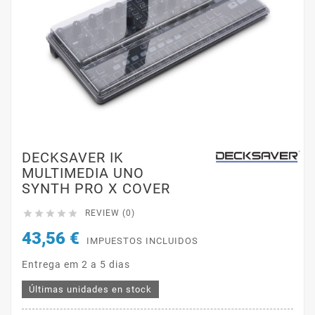
DECKSAVER IK
MULTIMEDIA UNO
SYNTH PRO X COVER





REVIEW (0)
43,56 €
IMPUESTOS INCLUIDOS
Entrega em 2 a 5 dias
Últimas unidades en stock