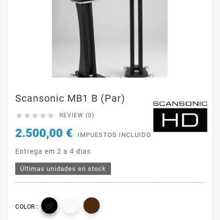
Scansonic MB1 B (par)





REVIEW (0)
2.500,00 €
IMPUESTOS INCLUIDOS
Entrega em 2 a 4 dias
Últimas unidades en stock

COLOR :