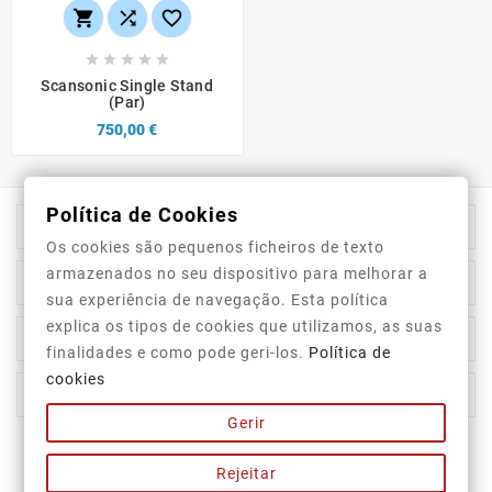








Scansonic Single Stand
(par)
750,00 €
Política de Cookies

Información De La Tienda
Os cookies são pequenos ficheiros de texto
armazenados no seu dispositivo para melhorar a

Category
sua experiência de navegação. Esta política
explica os tipos de cookies que utilizamos, as suas

Our Company
finalidades e como pode geri-los.
Política de
cookies

Su Cuenta
Gerir
Newsletter
Rejeitar