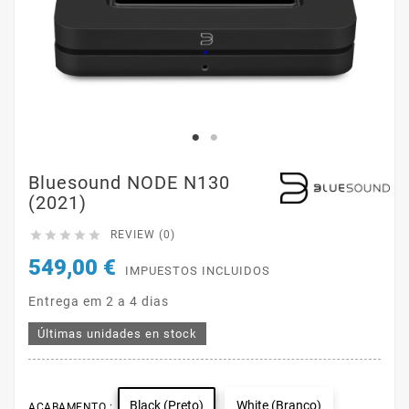
Bluesound NODE N130
(2021)





REVIEW (0)
549,00 €
IMPUESTOS INCLUIDOS
Entrega em 2 a 4 dias
Últimas unidades en stock
Black (Preto)
White (Branco)
ACABAMENTO :