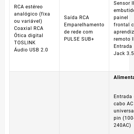
Sensor I
RCA estéreo
embutid
analógico (fixa
Saída RCA
painel
ou variável)
Emparelhamento
frontal 
Coaxial RCA
de rede com
aprendi
Ótica digital
PULSE SUB+
remoto 
TOSLINK
Entrada 
Áudio USB 2.0
Jack 3
Aliment
Entrada
cabo AC
universal
pin (100
240AC)