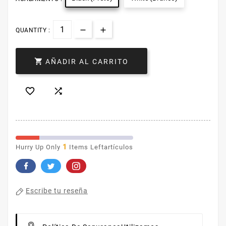
QUANTITY :

AÑADIR AL CARRITO


1
Hurry Up Only
Items Leftartículos
Escribe tu reseña