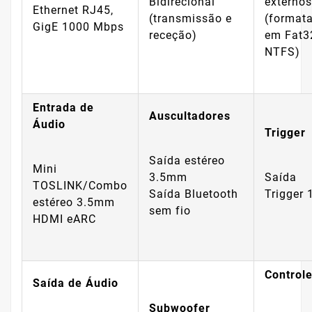
Bidirecional
externos
Ethernet RJ45,
(transmissão e
(format
GigE 1000 Mbps
receção)
em Fat3
NTFS)
Entrada de
Auscultadores
Áudio
Trigger
Saída estéreo
Mini
3.5mm
Saída
TOSLINK/Combo
Saída Bluetooth
Trigger 
estéreo 3.5mm
sem fio
HDMI eARC
Controle
Saída de Áudio
Subwoofer