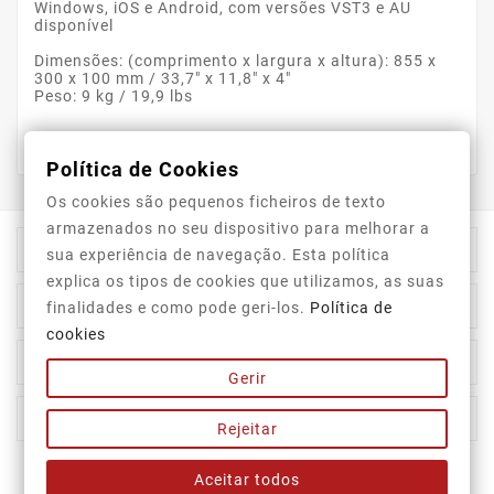
Windows, iOS e Android, com versões VST3 e AU
disponível
Dimensões: (comprimento x largura x altura): 855 x
300 x 100 mm / 33,7″ x 11,8″ x 4″
Peso: 9 kg / 19,9 lbs
Política de Cookies
Os cookies são pequenos ficheiros de texto
armazenados no seu dispositivo para melhorar a

Informação Da Loja
sua experiência de navegação. Esta política
explica os tipos de cookies que utilizamos, as suas

Top Categorias
finalidades e como pode geri-los.
Política de
cookies

A Nossa Empresa
Gerir

A Sua Conta
Rejeitar
Aceitar todos
Newsletter