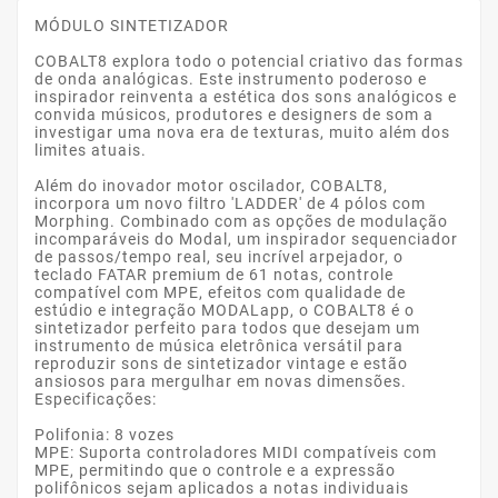
MÓDULO SINTETIZADOR
COBALT8 explora todo o potencial criativo das formas
de onda analógicas. Este instrumento poderoso e
inspirador reinventa a estética dos sons analógicos e
convida músicos, produtores e designers de som a
investigar uma nova era de texturas, muito além dos
limites atuais.
Além do inovador motor oscilador, COBALT8,
incorpora um novo filtro 'LADDER' de 4 pólos com
Morphing. Combinado com as opções de modulação
incomparáveis ​​do Modal, um inspirador sequenciador
de passos/tempo real, seu incrível arpejador, o
teclado FATAR premium de 61 notas, controle
compatível com MPE, efeitos com qualidade de
estúdio e integração MODALapp, o COBALT8 é o
sintetizador perfeito para todos que desejam um
instrumento de música eletrônica versátil para
reproduzir sons de sintetizador vintage e estão
ansiosos para mergulhar em novas dimensões.
Especificações:
Polifonia: 8 vozes
MPE: Suporta controladores MIDI compatíveis com
MPE, permitindo que o controle e a expressão
polifônicos sejam aplicados a notas individuais