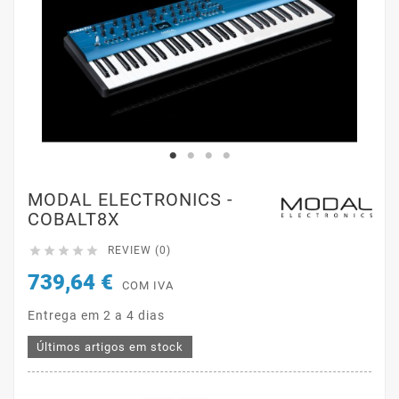
MODAL ELECTRONICS -
COBALT8X





REVIEW (0)
739,64 €
COM IVA
Entrega em 2 a 4 dias
Últimos artigos em stock