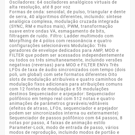
Osciladores: 64 osciladores analógicos virtuais de
alta resolução, até 8 por voz
Formas de onda: senoidal, de pulso, triangular e dente
de serra, 40 algoritmos diferentes, incluindo: síntese
analógica complexa, modulação cruzada integrada
(SYNC, RM e muitos mais), PWM, transformação
suave entre ondas VA, esmagamento de bits,
filtragem de ruído. Filtro: Ladder multimodo com
Morpfhing de 4 pólos com ressonância e quatro
configurações selecionáveis ​​Modulação: Três
geradores de envelope dedicados para AMP, MOD e
FILTER que podem ser acessados ​​independentemente
ou todos os três simultaneamente, incluindo versões
negativas (reversas) para MOD e FILTER ENVs Três
LFOs de taxa de áudio sincronizados com tempo (dois
poli, um global) com sete formatos diferentes Oito
slots de modulação atribuíveis e quatro caminhos de
modulação fixos adicionais para atribuições comuns
com 12 fontes de modulação e 55 modulações
destinos Sequenciador e arpejador: Sequenciador
polifônico em tempo real com 512 notas e quatro
animações de parâmetros graváveis/editáveis ​​
(efeitos de atraso, LFOs, sequenciador e arpejador
podem ser sincronizados interna ou externamente)
Sequenciador de passos polifônico com 64 passos, 8
notas por passo, 4 faixas de animação estilo
Parameter-Lock, modo de entrada de passo, vários
modos de reprodução, incluindo modos de portão e