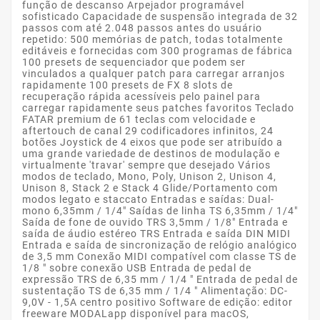
função de descanso Arpejador programável
sofisticado Capacidade de suspensão integrada de 32
passos com até 2.048 passos antes do usuário
repetido: 500 memórias de patch, todas totalmente
editáveis ​​e fornecidas com 300 programas de fábrica
100 presets de sequenciador que podem ser
vinculados a qualquer patch para carregar arranjos
rapidamente 100 presets de FX 8 slots de
recuperação rápida acessíveis pelo painel para
carregar rapidamente seus patches favoritos Teclado
FATAR premium de 61 teclas com velocidade e
aftertouch de canal 29 codificadores infinitos, 24
botões Joystick de 4 eixos que pode ser atribuído a
uma grande variedade de destinos de modulação e
virtualmente 'travar' sempre que desejado Vários
modos de teclado, Mono, Poly, Unison 2, Unison 4,
Unison 8, Stack 2 e Stack 4 Glide/Portamento com
modos legato e staccato Entradas e saídas: Dual-
mono 6,35mm / 1/4″ Saídas de linha TS 6,35mm / 1/4″
Saída de fone de ouvido TRS 3,5mm / 1/8″ Entrada e
saída de áudio estéreo TRS Entrada e saída DIN MIDI
Entrada e saída de sincronização de relógio analógico
de 3,5 mm Conexão MIDI compatível com classe TS de
1/8 ″ sobre conexão USB Entrada de pedal de
expressão TRS de 6,35 mm / 1/4 ″ Entrada de pedal de
sustentação TS de 6,35 mm / 1/4 ″ Alimentação: DC-
9,0V - 1,5A centro positivo Software de edição: editor
freeware MODALapp disponível para macOS,