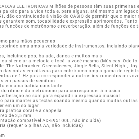
S ELETRÔNICAS Milhões de pessoas têm suas primeiras exp
ma paixão para a vida toda e, para alguns, até mesmo um legad
51, dão continuidade à visão da CASIO de permitir que o maior
s garantem som, tocabilidade e expressão aprimorados. Tanto
vas funções de metrônomo e reverberação, além de funções de 
mesmo para mãos pequenas
 cobrindo uma ampla variedade de instrumentos, incluindo pian
s, incluindo pop, balada, dança e muitos mais
 ou silenciar a melodia e tocá-la você mesmo (Músicas: Ode to 
le, The Nutcracker, Greensleeves, Jingle Bells, Silent Night, Joy
om das notas em oitavas para cobrir uma ampla gama de regist
entos de 1 Hz para corresponder a outros instrumentos ou voz
tas em passos de semitom
unto em uma batida constante
o do ritmo e do metrônomo para corresponder à música
everberação ao som para expandir a expressão musical
tado para manter as teclas soando mesmo quando muitas outra
ber em um só lugar
ra prática coral e a cappella
éreo de 3,5 mm
entação compatível AD-E95100L, não incluída)
ia (requer 6 pilhas AA, não incluídas)
 mm