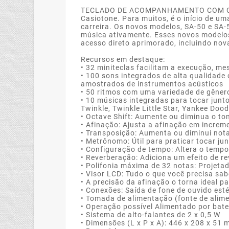
TECLADO DE ACOMPANHAMENTO COM CAIXA
Casiotone. Para muitos, é o início de u
carreira. Os novos modelos, SA-50 e SA-
música ativamente. Esses novos modelo
acesso direto aprimorado, incluindo no
Recursos em destaque:
• 32 miniteclas facilitam a execução, 
• 100 sons integrados de alta qualidade
amostrados de instrumentos acústicos
• 50 ritmos com uma variedade de gênero
• 10 músicas integradas para tocar junto
Twinkle, Twinkle Little Star, Yankee Dood
• Octave Shift: Aumente ou diminua o t
• Afinação: Ajusta a afinação em increm
• Transposição: Aumenta ou diminui no
• Metrônomo: Útil para praticar tocar j
• Configuração de tempo: Altera o temp
• Reverberação: Adiciona um efeito de r
• Polifonia máxima de 32 notas: Proje
• Visor LCD: Tudo o que você precisa sa
• A precisão da afinação o torna ideal pa
• Conexões: Saída de fone de ouvido est
• Tomada de alimentação (fonte de alim
• Operação possível Alimentado por bater
• Sistema de alto-falantes de 2 x 0,5 W
• Dimensões (L x P x A): 446 x 208 x 51