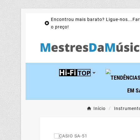
Encontrou mais barato? Ligue-nos...Far

o preço!
EM S
Início
Instrument
Novo