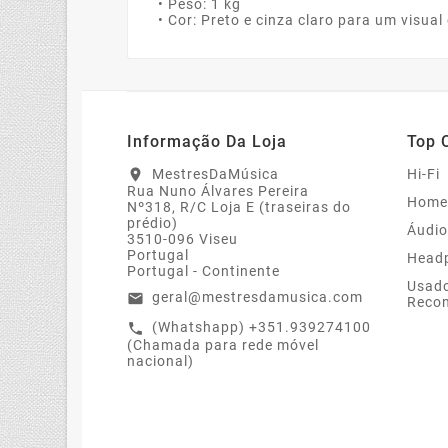
• Peso: 1 kg
• Cor: Preto e cinza claro para um visual
Informação Da Loja
Top 
MestresDaMúsica
Hi-Fi
location_on
Rua Nuno Álvares Pereira
Home
Nº318, R/C Loja E (traseiras do
prédio)
Áudio
3510-096 Viseu
Portugal
Head
Portugal - Continente
Usado
geral@mestresdamusica.com
email
Recon
(Whatshapp) +351.939274100
call
(Chamada para rede móvel
nacional)