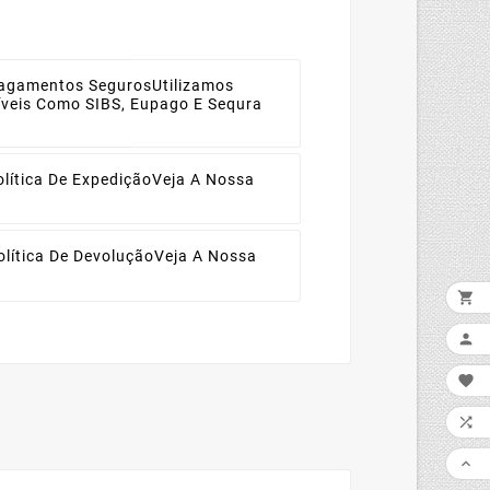
agamentos Seguros
Utilizamos
díveis Como SIBS, Eupago E Sequra
olítica De Expedição
Veja A Nossa
olítica De Devolução
Veja A Nossa




