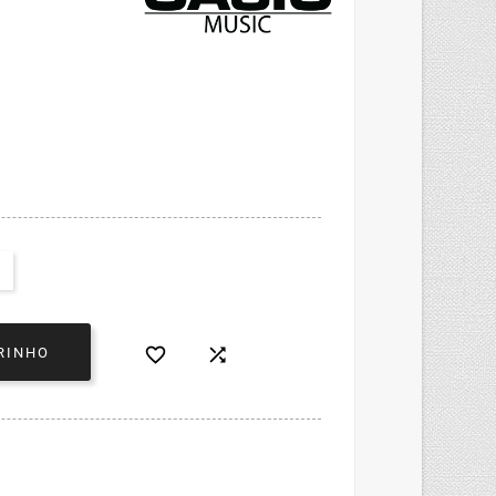


RINHO