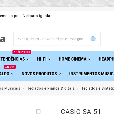
emos o possível para igualar
A NÃO PERDER
TENDÊNCIAS
HI-FI
HOME CINEMA
HEADP
ATÉ 30%
ALDO
NOVOS PRODUTOS
INSTRUMENTOS MUSIC
os Musicais
Teclados e Pianos Digitais
Teclados e Sintet

CASIO SA-51