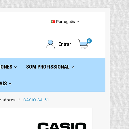
Português

0
Entrar
HONES
SOM PROFISSIONAL
AIS
izadores
CASIO SA-51