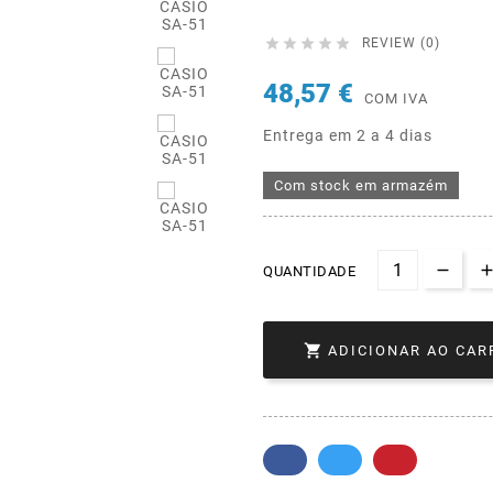





REVIEW (0)
48,57 €
COM IVA
Entrega em 2 a 4 dias
Com stock em armazém
QUANTIDADE

ADICIONAR AO CAR