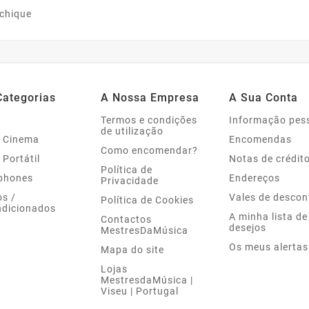
 chique
Categorias
A Nossa Empresa
A Sua Conta
Termos e condições
Informação pes
de utilização
 Cinema
Encomendas
Como encomendar?
 Portátil
Notas de crédit
Política de
phones
Endereços
Privacidade
s /
Vales de descon
Política de Cookies
dicionados
A minha lista de
Contactos
desejos
MestresDaMúsica
Os meus alertas
Mapa do site
Lojas
MestresdaMúsica |
Viseu | Portugal