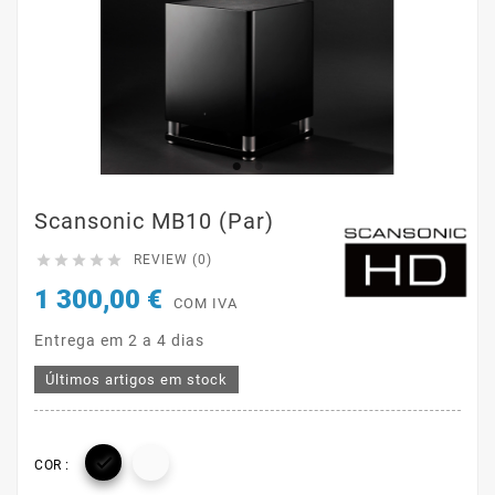
Scansonic MB10 (par)





REVIEW (0)
1 300,00 €
COM IVA
Entrega em 2 a 4 dias
Últimos artigos em stock

COR :