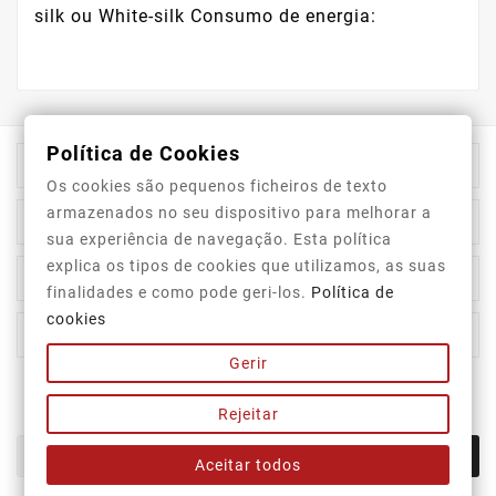
silk ou White-silk Consumo de energia:
Política de Cookies

Informação Da Loja
Os cookies são pequenos ficheiros de texto
armazenados no seu dispositivo para melhorar a

Top Categorias
sua experiência de navegação. Esta política
explica os tipos de cookies que utilizamos, as suas

A Nossa Empresa
finalidades e como pode geri-los.
Política de
cookies

A Sua Conta
Gerir
Newsletter
Rejeitar
OK
Aceitar todos