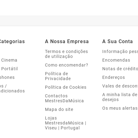
Categorias
A Nossa Empresa
A Sua Conta
Termos e condições
Informação pes
de utilização
 Cinema
Encomendas
Como encomendar?
 Portátil
Notas de crédit
Política de
phones
Endereços
Privacidade
s /
Vales de descon
Política de Cookies
dicionados
A minha lista de
Contactos
desejos
MestresDaMúsica
Os meus alertas
Mapa do site
Lojas
MestresdaMúsica |
Viseu | Portugal