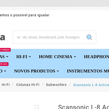
emos o possível para igualar
O PERDER
AS
HI-FI
HOME CINEMA
HEADPHON
TÉ 30%
O
NOVOS PRODUTOS
INSTRUMENTOS MU
Hi-Fi
Colunas Hi-Fi
Subwoofers
Scansonic L-8 Activ

Scansonic L-8 Ac