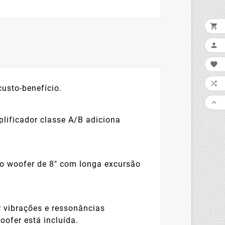




usto-benefício.

ificador classe A/B adiciona
e o woofer de 8" com longa excursão
r vibrações e ressonâncias
ofer está incluída.