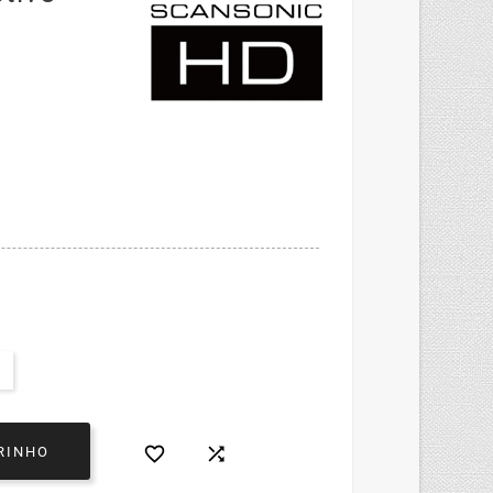


RINHO