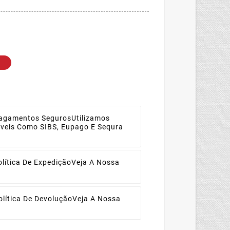
agamentos Seguros
Utilizamos
díveis Como SIBS, Eupago E Sequra
olítica De Expedição
Veja A Nossa
olítica De Devolução
Veja A Nossa