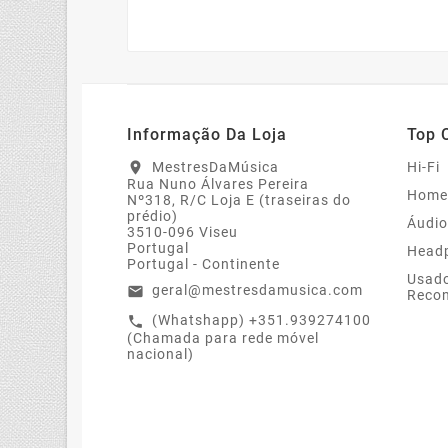
Informação Da Loja
Top 
MestresDaMúsica
Hi-Fi
location_on
Rua Nuno Álvares Pereira
Home
Nº318, R/C Loja E (traseiras do
prédio)
Áudio
3510-096 Viseu
Portugal
Head
Portugal - Continente
Usado
geral@mestresdamusica.com
email
Recon
(Whatshapp) +351.939274100
call
(Chamada para rede móvel
nacional)