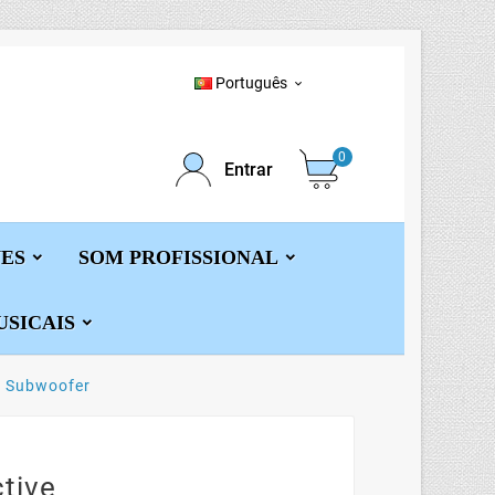
Português

0
Entrar
ES
SOM PROFISSIONAL
SICAIS
e Subwoofer
tive