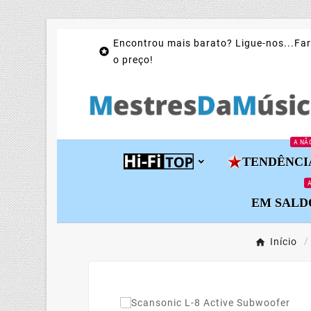
Encontrou mais barato? Ligue-nos...Far

o preço!
A NÃ
TENDÊNCI
A
EM SALD
Início