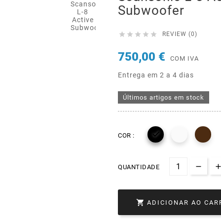
Subwoofer





REVIEW (0)
750,00 €
COM IVA
Entrega em 2 a 4 dias
Últimos artigos em stock

COR :
QUANTIDADE

ADICIONAR AO CAR