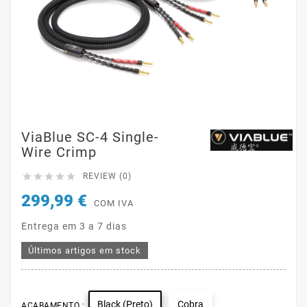
ViaBlue SC-4 Single-
Wire Crimp





REVIEW (0)
299,99 €
COM IVA
Entrega em 3 a 7 dias
Últimos artigos em stock
Black (Preto)
Cobra
ACABAMENTO :