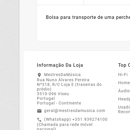
Bolsa para transporte de uma per
Informação Da Loja
Top 
MestresDaMúsica
Hi-Fi
location_on
Rua Nuno Álvares Pereira
Home
Nº318, R/C Loja E (traseiras do
prédio)
Áudio
3510-096 Viseu
Portugal
Head
Portugal - Continente
Usado
geral@mestresdamusica.com
email
Recon
(Whatshapp) +351.939274100
call
(Chamada para rede móvel
nacional)