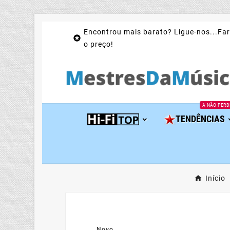
Encontrou mais barato? Ligue-nos...Far

o preço!
A NÃO PERD
TENDÊNCIAS
Início
Novo