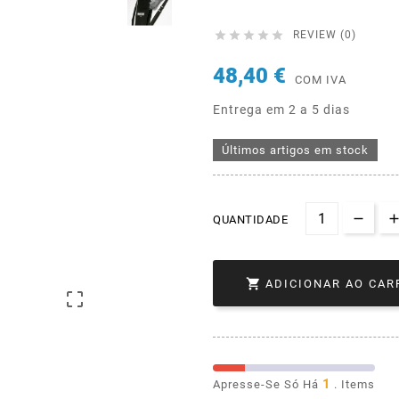





REVIEW (0)
48,40 €
COM IVA
Entrega em 2 a 5 dias
Últimos artigos em stock
QUANTIDADE

ADICIONAR AO CAR

1
Apresse-Se Só Há
. Items