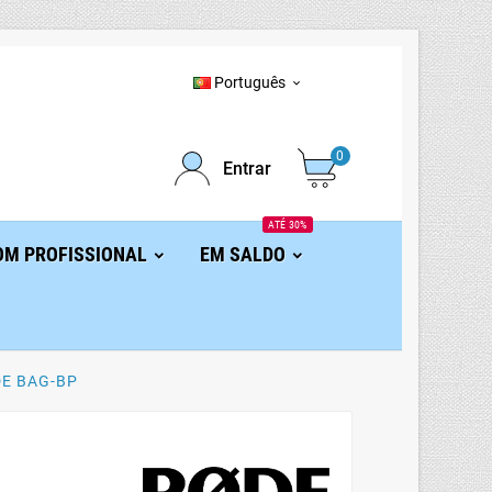
Português

0
Entrar
ATÉ 30%
OM PROFISSIONAL
EM SALDO
E BAG-BP