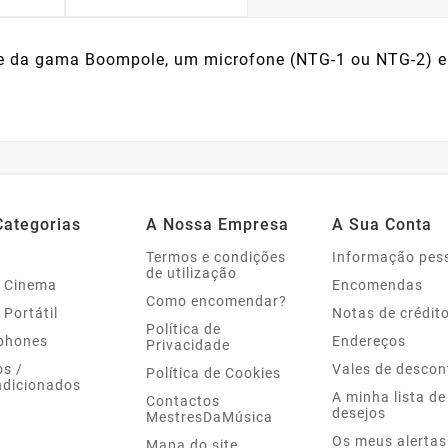
che da gama Boompole, um microfone (NTG-1 ou NTG-2)
Categorias
A Nossa Empresa
A Sua Conta
Termos e condições
Informação pes
de utilização
 Cinema
Encomendas
Como encomendar?
 Portátil
Notas de crédit
Política de
phones
Endereços
Privacidade
s /
Vales de descon
Política de Cookies
dicionados
A minha lista de
Contactos
desejos
MestresDaMúsica
Os meus alertas
Mapa do site