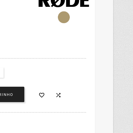


RINHO