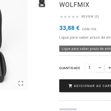
WOLFMIX





REVIEW (0)
33,88 €
COM IVA
Ligue para saber prazo de en
Ligue para saber prazo de ent
QUANTIDADE


ADICIONAR AO CAR