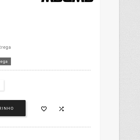
trega
rega


RINHO