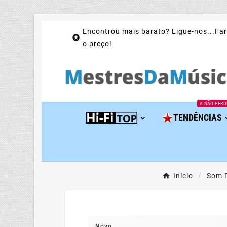
Encontrou mais barato? Ligue-nos...Far

o preço!
A NÃO PERD
TENDÊNCIAS
Início
Som P
Novo