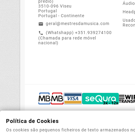
prédio)
Áudio
3510-096 Viseu
Portugal
Head
Portugal - Continente
Usado
geral@mestresdamusica.com
email
Recon
(Whatshapp) +351.939274100
call
(Chamada para rede móvel
nacional)
Política de Cookies
Os cookies são pequenos ficheiros de texto armazenados no