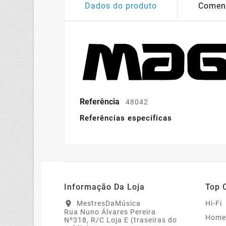
Dados do produto
Comen
Referência
48042
Referências específicas
Informação Da Loja
Top 
MestresDaMúsica
Hi-Fi
location_on
Rua Nuno Álvares Pereira
Home
Nº318, R/C Loja E (traseiras do