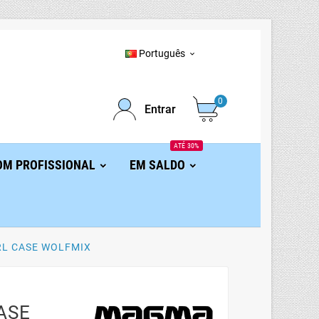
Português

0
Entrar
ATÉ 30%
OM PROFISSIONAL
EM SALDO
L CASE WOLFMIX
ASE