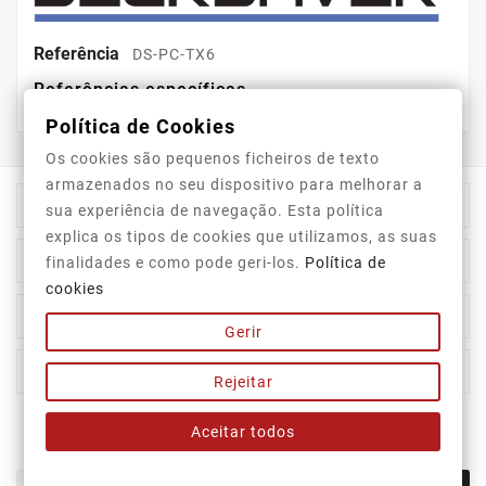
Referência
DS-PC-TX6
Referências específicas
Política de Cookies
Os cookies são pequenos ficheiros de texto
armazenados no seu dispositivo para melhorar a

Informação Da Loja
sua experiência de navegação. Esta política
explica os tipos de cookies que utilizamos, as suas

Top Categorias
finalidades e como pode geri-los.
Política de
cookies

A Nossa Empresa
Gerir

A Sua Conta
Rejeitar
Aceitar todos
Newsletter