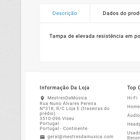
Descrição
Dados do prod
Tampa de elevada resistência em p
Informação Da Loja
Top 
MestresDaMúsica
Hi-Fi
location_on
Rua Nuno Álvares Pereira
Home
Nº318, R/C Loja E (traseiras do
prédio)
Áudio
3510-096 Viseu
Portugal
Head
Portugal - Continente
Usado
geral@mestresdamusica.com
email
Recon