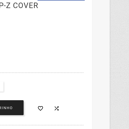
P-Z COVER


RINHO