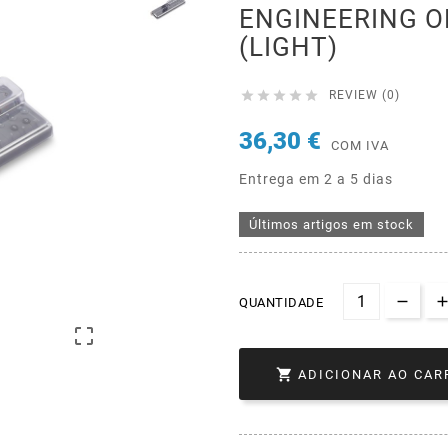
ENGINEERING O
(LIGHT)





REVIEW (0)
36,30 €
COM IVA
Entrega em 2 a 5 dias
Últimos artigos em stock
QUANTIDADE


ADICIONAR AO CAR