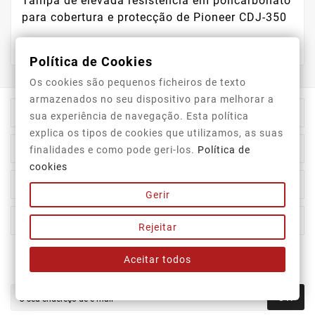
Tampa de elevada resistência em policarbonato
para cobertura e protecção de Pioneer CDJ-350
Política de Cookies
Os cookies são pequenos ficheiros de texto
armazenados no seu dispositivo para melhorar a

Informação Da Loja
sua experiência de navegação. Esta política
explica os tipos de cookies que utilizamos, as suas

Top Categorias
finalidades e como pode geri-los.
Política de
cookies

A Nossa Empresa
Gerir

A Sua Conta
Rejeitar
Aceitar todos
Newsletter
OK