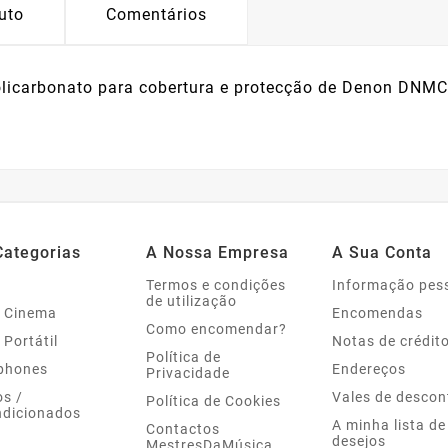
uto
Comentários
olicarbonato para cobertura e protecção de Denon DNM
Categorias
A Nossa Empresa
A Sua Conta
Termos e condições
Informação pes
de utilização
 Cinema
Encomendas
Como encomendar?
 Portátil
Notas de crédit
Política de
phones
Endereços
Privacidade
s /
Vales de descon
Política de Cookies
dicionados
A minha lista de
Contactos
desejos
MestresDaMúsica