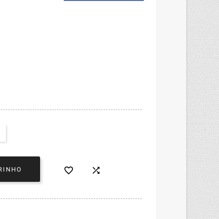


RINHO