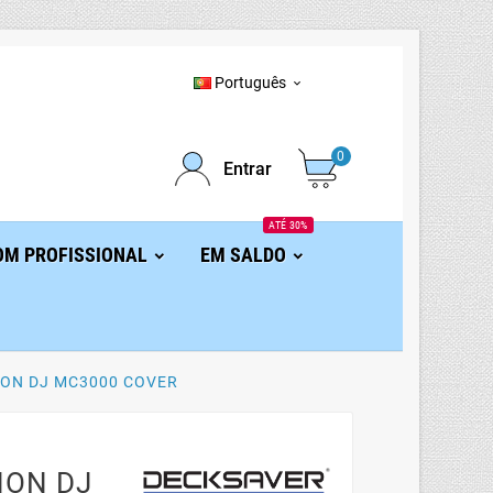
Português

0
Entrar
ATÉ 30%
OM PROFISSIONAL
EM SALDO
ON DJ MC3000 COVER
NON DJ