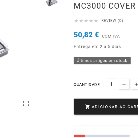
MC3000 COVER





REVIEW (0)
50,82 €
COM IVA
Entrega em 2 a 5 dias
Últimos artigos em stock
QUANTIDADE


ADICIONAR AO CAR