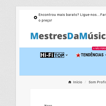
Encontrou mais barato? Ligue-nos...Far

o preço!
A NÃO PERD
TENDÊNCIAS
Início
Som Profi
Novo