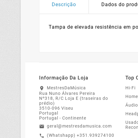
Descrição
Dados do prod
Tampa de elevada resistência em p
Informação Da Loja
Top 
MestresDaMúsica
Hi-Fi
location_on
Rua Nuno Álvares Pereira
Home
Nº318, R/C Loja E (traseiras do
prédio)
Áudio
3510-096 Viseu
Portugal
Head
Portugal - Continente
Usado
geral@mestresdamusica.com
email
Recon
(Whatshapp) +351.939274100
call