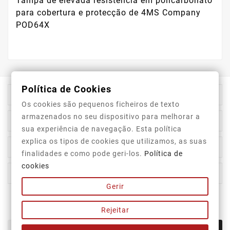
Tampa de elevada resistência em policarbonato
para cobertura e protecção de 4MS Company
POD64X
Política de Cookies

Informação Da Loja
Os cookies são pequenos ficheiros de texto
armazenados no seu dispositivo para melhorar a

Top Categorias
sua experiência de navegação. Esta política
explica os tipos de cookies que utilizamos, as suas

A Nossa Empresa
finalidades e como pode geri-los.
Política de
cookies

A Sua Conta
Gerir
Newsletter
Rejeitar
OK