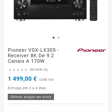
Pioneer VSX-LX305 -
Receiver 8K De 9.2
Canais A 170W





REVIEW (0)
1 499,00 €
COM IVA
Entrega em 2 a 4 dias
Últimos artigos em stock