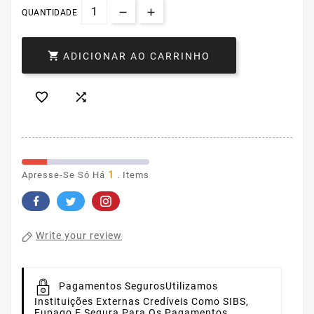
QUANTIDADE

ADICIONAR AO CARRINHO


1
Apresse-Se Só Há
. Items
Write your review
Pagamentos Seguros
Utilizamos
Instituições Externas Credíveis Como SIBS,
Eupago E Sequra Para Os Pagamentos