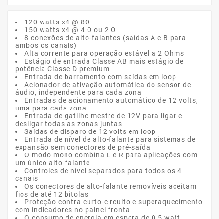
120 watts x4 @ 8Ω
150 watts x4 @ 4 Ω ou 2 Ω
8 conexões de alto-falantes (saídas A e B para
ambos os canais)
Alta corrente para operação estável a 2 Ohms
Estágio de entrada Classe AB mais estágio de
potência Classe D premium
Entrada de barramento com saídas em loop
Acionador de ativação automática do sensor de
áudio, independente para cada zona
Entradas de acionamento automático de 12 volts,
uma para cada zona
Entrada de gatilho mestre de 12V para ligar e
desligar todas as zonas juntas
Saídas de disparo de 12 volts em loop
Entrada de nível de alto-falante para sistemas de
expansão sem conectores de pré-saída
O modo mono combina L e R para aplicações com
um único alto-falante
Controles de nível separados para todos os 4
canais
Os conectores de alto-falante removíveis aceitam
fios de até 12 bitolas
Proteção contra curto-circuito e superaquecimento
com indicadores no painel frontal
O consumo de energia em espera de 0,5 watt