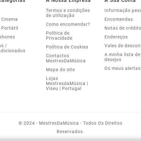
Categorias
A Nossa Empresa
A Sua Conta
Termos e condições
Informação pes
de utilização
 Cinema
Encomendas
Como encomendar?
 Portátil
Notas de crédit
Política de
phones
Endereços
Privacidade
s /
Vales de descon
Política de Cookies
dicionados
A minha lista de
Contactos
desejos
MestresDaMúsica
Os meus alertas
Mapa do site
Lojas
MestresdaMúsica |
Viseu | Portugal
© 2024 - MestresDaMúsica - Todos Os Direitos
Reservados.