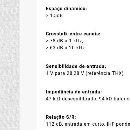
Espaço dinâmico:
> 1,5dB
Crosstalk entre canais:
> 78 dB a 1 kHz;
> 63 dB a 20 kHz
Sensibilidade de entrada:
1 V para 28,28 V (referência THX)
Impedância de entrada:
47 k Ω desequilibrado; 94 kΩ balan
Relação S/R:
112 dB, entrada em curto, IHF pond