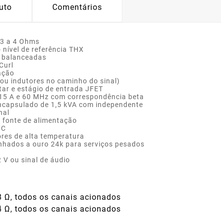
uto
Comentários
 3 a 4 Ohms
 nível de referência THX
 balanceadas
Curl
ação
ou indutores no caminho do sinal)
ar e estágio de entrada JFET
e 15 A e 60 MHz com correspondência beta
encapsulado de 1,5 kVA com independente
nal
a fonte de alimentação
CC
ores de alta temperatura
banhados a ouro 24k para serviços pesados
 V ou sinal de áudio
8 Ω, todos os canais acionados
4 Ω, todos os canais acionados