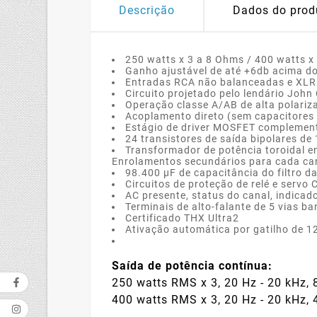
Descrição
Dados do prod
250 watts x 3 a 8 Ohms / 400 watts x
Ganho ajustável de até +6db acima do
Entradas RCA não balanceadas e XLR
Circuito projetado pelo lendário John 
Operação classe A/AB de alta polariz
Acoplamento direto (sem capacitores 
Estágio de driver MOSFET complement
24 transistores de saída bipolares d
Transformador de potência toroidal 
Enrolamentos secundários para cada ca
98.400 µF de capacitância do filtro d
Circuitos de proteção de relé e servo 
AC presente, status do canal, indicad
Terminais de alto-falante de 5 vias 
Certificado THX Ultra2
Ativação automática por gatilho de 12
Saída de potência contínua:
250 watts RMS x 3, 20 Hz - 20 kHz, 
400 watts RMS x 3, 20 Hz - 20 kHz, 