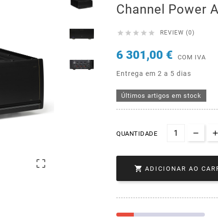
Channel Power A





REVIEW (0)
6 301,00 €
COM IVA
Entrega em 2 a 5 dias
Últimos artigos em stock
QUANTIDADE


ADICIONAR AO CAR