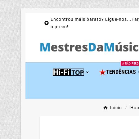
Encontrou mais barato? Ligue-nos...Far

o preço!
A NÃO PERD
TENDÊNCIAS
Início
Hom