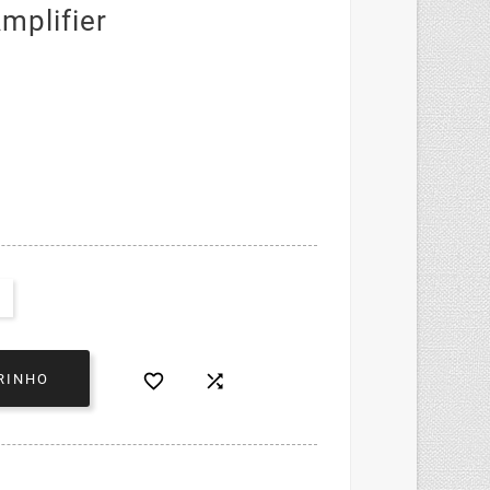
mplifier


RINHO