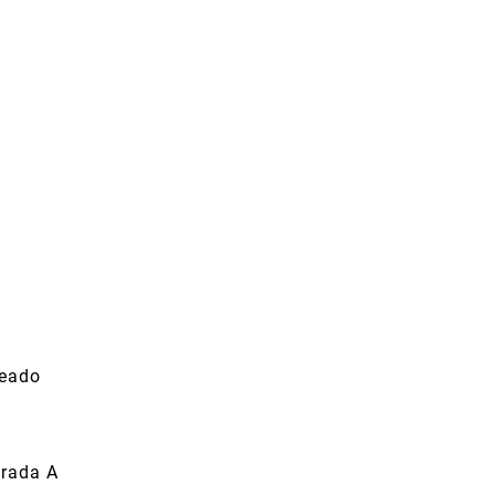
ceado
erada A