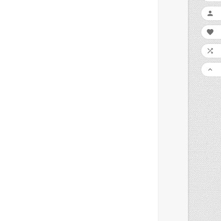



