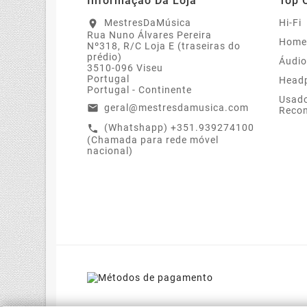
Informação Da Loja
Top 
MestresDaMúsica
Hi-Fi
location_on
Rua Nuno Álvares Pereira
Home
Nº318, R/C Loja E (traseiras do
prédio)
Áudio
3510-096 Viseu
Portugal
Head
Portugal - Continente
Usado
geral@mestresdamusica.com
email
Recon
(Whatshapp) +351.939274100
call
(Chamada para rede móvel
nacional)