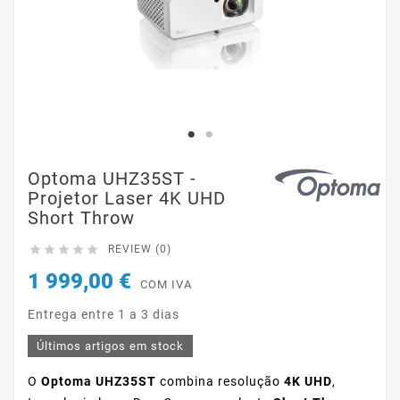
Optoma UHZ35ST -
Projetor Laser 4K UHD
Short Throw





REVIEW (0)
1 999,00 €
COM IVA
Entrega entre 1 a 3 dias
Últimos artigos em stock
O
Optoma UHZ35ST
combina resolução
4K UHD
,