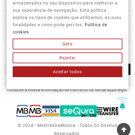
armazenados no seu dispositivo para melhorar a

Top Categorias
sua experiência de navegação. Esta política
explica os tipos de cookies que utilizamos, as suas

A Nossa Empresa
finalidades e como pode geri-los.
Política de
cookies

A Sua Conta
Gerir
Newsletter
Rejeitar
OK
Aceitar todos
Pode cancelar a subscrição a qualquer momento. Para tal,
consulte a nossa informação de contacto na declaração legal.
© 2024 - MestresDaMúsica - Todos Os Direitos
Reservados.