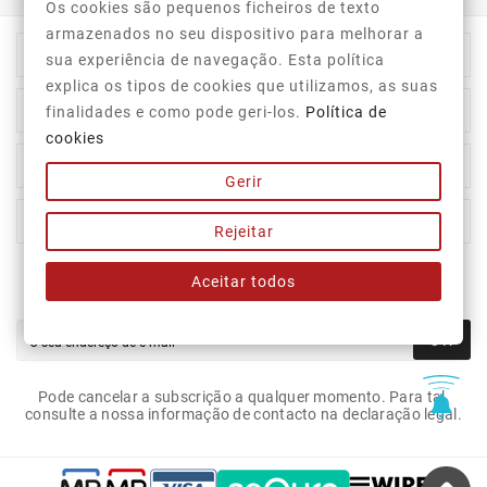
Os cookies são pequenos ficheiros de texto
armazenados no seu dispositivo para melhorar a

Informação Da Loja
sua experiência de navegação. Esta política
explica os tipos de cookies que utilizamos, as suas

Top Categorias
finalidades e como pode geri-los.
Política de
cookies

A Nossa Empresa
Gerir

A Sua Conta
Rejeitar
Aceitar todos
Newsletter
OK
Pode cancelar a subscrição a qualquer momento. Para tal,
consulte a nossa informação de contacto na declaração legal.