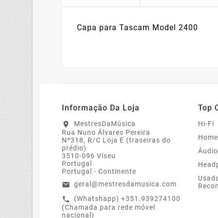
Capa para Tascam Model 2400
Informação Da Loja
Top 
MestresDaMúsica
Hi-Fi
location_on
Rua Nuno Álvares Pereira
Home
Nº318, R/C Loja E (traseiras do
prédio)
Áudio
3510-096 Viseu
Portugal
Head
Portugal - Continente
Usado
geral@mestresdamusica.com
email
Recon
(Whatshapp) +351.939274100
call
(Chamada para rede móvel
nacional)