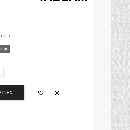
trega
rega


RINHO