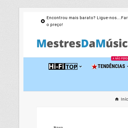
Encontrou mais barato? Ligue-nos...Far

o preço!
A NÃO PERD
TENDÊNCIAS
Iní
Novo