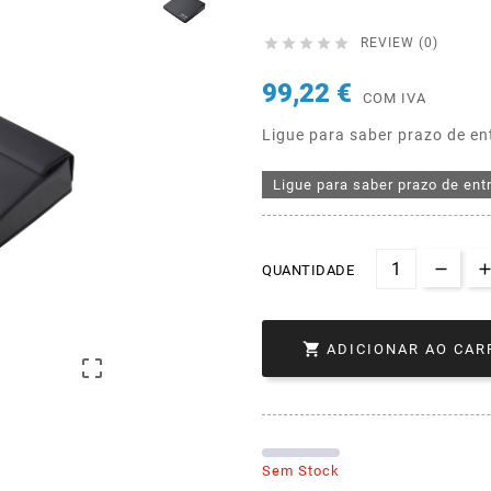





REVIEW (0)
99,22 €
COM IVA
Ligue para saber prazo de en
Ligue para saber prazo de ent
QUANTIDADE

ADICIONAR AO CAR

Sem Stock