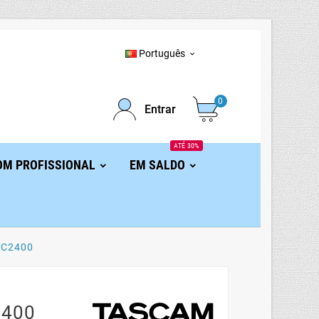
Português

0
Entrar
ATÉ 30%
OM PROFISSIONAL
EM SALDO
DC2400
2400