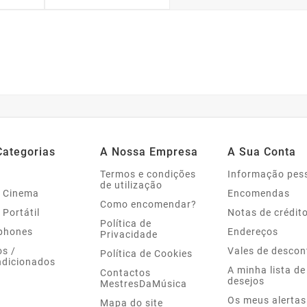
Categorias
A Nossa Empresa
A Sua Conta
Termos e condições
Informação pes
de utilização
 Cinema
Encomendas
Como encomendar?
 Portátil
Notas de crédit
Política de
phones
Endereços
Privacidade
s /
Vales de descon
Política de Cookies
dicionados
A minha lista de
Contactos
desejos
MestresDaMúsica
Os meus alertas
Mapa do site