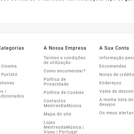
Categorias
A Nossa Empresa
A Sua Conta
Termos e condições
Informação pes
de utilização
 Cinema
Encomendas
Como encomendar?
 Portátil
Notas de crédit
Política de
phones
Endereços
Privacidade
s /
Vales de descon
Política de Cookies
dicionados
A minha lista de
Contactos
desejos
MestresDaMúsica
Os meus alertas
Mapa do site
Lojas
MestresdaMúsica |
Viseu | Portugal