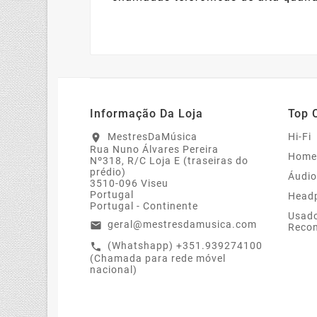
Informação Da Loja
Top 
MestresDaMúsica
Hi-Fi
location_on
Rua Nuno Álvares Pereira
Home
Nº318, R/C Loja E (traseiras do
prédio)
Áudio
3510-096 Viseu
Portugal
Head
Portugal - Continente
Usado
geral@mestresdamusica.com
email
Recon
(Whatshapp) +351.939274100
call
(Chamada para rede móvel
nacional)