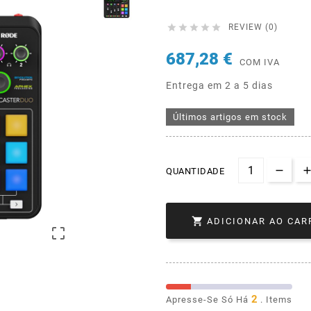





REVIEW (0)
687,28 €
COM IVA
Entrega em 2 a 5 dias
Últimos artigos em stock
QUANTIDADE

ADICIONAR AO CAR

2
Apresse-Se Só Há
. Items