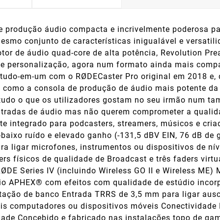
 produção áudio compacta e incrivelmente poderosa par
esmo conjunto de características inigualável e versatil
or de áudio quad-core de alta potência, Revolution P
de personalização, agora num formato ainda mais compac
 tudo-em-um com o RØDECaster Pro original em 2018 e,
o como a consola de produção de áudio mais potente d
 tudo o que os utilizadores gostam no seu irmão num t
tradas de áudio mas não querem comprometer a qualidad
e integrado para podcasters, streamers, músicos e cria
a-baixo ruído e elevado ganho (-131,5 dBV EIN, 76 dB d
ra ligar microfones, instrumentos ou dispositivos de nív
ers físicos de qualidade de Broadcast e três faders virt
RØDE Series IV (incluindo Wireless GO II e Wireless ME)
o APHEX® com efeitos com qualidade de estúdio inco
ação de banco Entrada TRRS de 3,5 mm para ligar auscu
dois computadores ou dispositivos móveis Conectividade
dade Concebido e fabricado nas instalações topo de ga