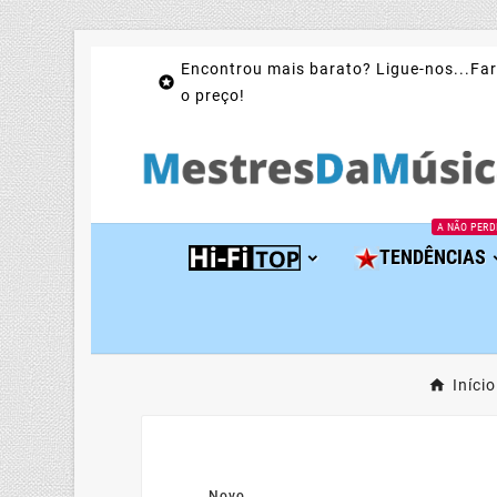
Encontrou mais barato? Ligue-nos...Far

o preço!
A NÃO PERD
TENDÊNCIAS
Início
Novo