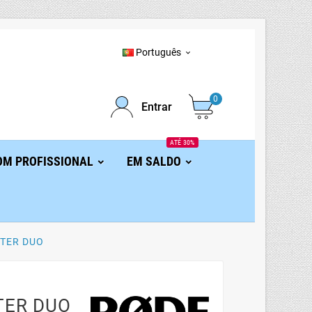
Português

0
Entrar
ATÉ 30%
OM PROFISSIONAL
EM SALDO
TER DUO
TER DUO