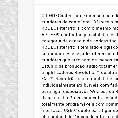
O RØDECaster Duo é uma solução de
criadores de conteúdos. Oferece o m
RØDECaster Pro II, com o mesmo mot
APHEX® e infinitas possibilidades 
categoria de consola de podcasting
RØDECaster Pro II tem sido elogiad
continuará este legado, oferecendo
criadores que precisam de menos en
Estúdio de produção áudio totalment
amplificadores Revolution™ de ultr
/XLR) Neutrik® de alta qualidade pa
individualmente atribuíveis com fad
para ligar dispositivos Wireless da 
desempenho Processamento de áudi
totalmente programáveis com comut
Interfaces USB-C duplo para ligar 
chamadas telefónicas de alta quali