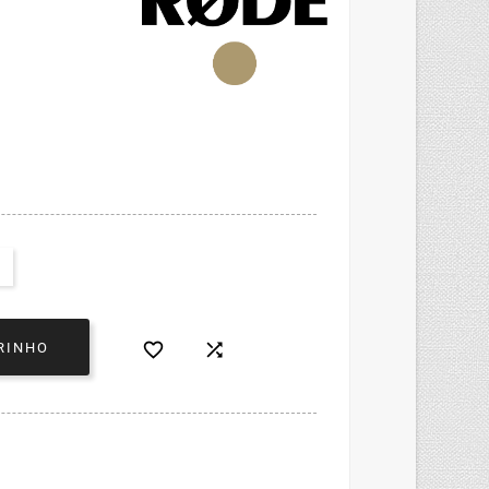


RINHO