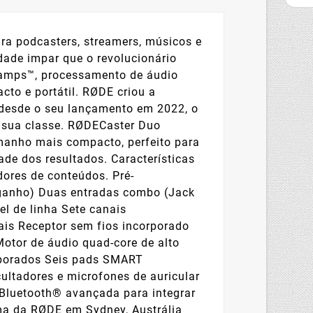
a podcasters, streamers, músicos e
idade impar que o revolucionário
reamps™, processamento de áudio
to e portátil. RØDE criou a
 desde o seu lançamento em 2022, o
a sua classe. RØDECaster Duo
amanho mais compacto, perfeito para
e dos resultados. Características
dores de conteúdos. Pré-
e ganho) Duas entradas combo (Jack
el de linha Sete canais
uais Receptor sem fios incorporado
 Motor de áudio quad-core de alto
rporados Seis pads SMART
ltadores e microfones de auricular
 Bluetooth® avançada para integrar
ma da RØDE em Sydney, Austrália