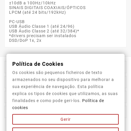
±10dB a 100Hz/10kHz
SINAIS DIGITAIS COAXIAIS/ÓPTICOS
LPCM (até 24 bits/192kHz)
PC-USB
USB Áudio Classe 1 (até 24/96)
USB Áudio Classe 2 (até 32/384)*
*drivers precisam ser instalados
DSD/DoP 1x, 2x
Política de Cookies

Informação Da Loja
Os cookies são pequenos ficheiros de texto
armazenados no seu dispositivo para melhorar a

Top Categorias
sua experiência de navegação. Esta política
explica os tipos de cookies que utilizamos, as suas

A Nossa Empresa
finalidades e como pode geri-los.
Política de
cookies

A Sua Conta
Gerir
Newsletter