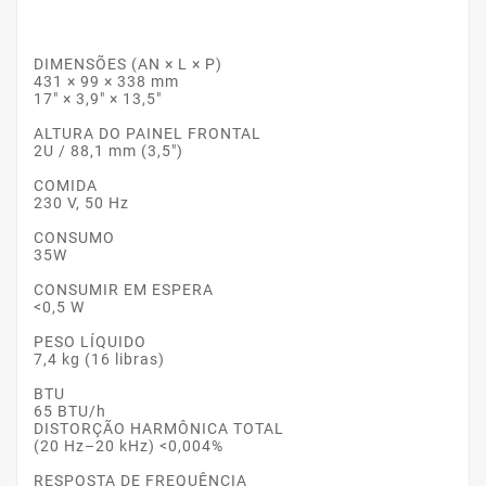
DIMENSÕES (AN × L × P)
431 × 99 × 338 mm
17" × 3,9" × 13,5"
ALTURA DO PAINEL FRONTAL
2U / 88,1 mm (3,5")
COMIDA
230 V, 50 Hz
CONSUMO
35W
CONSUMIR EM ESPERA
<0,5 W
PESO LÍQUIDO
7,4 kg (16 libras)
BTU
65 BTU/h
DISTORÇÃO HARMÔNICA TOTAL
(20 Hz–20 kHz) <0,004%
RESPOSTA DE FREQUÊNCIA