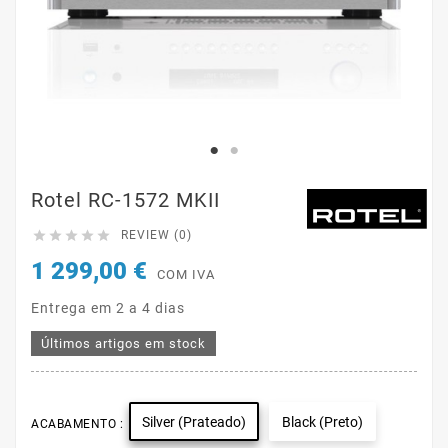
Rotel RC-1572 MKII





REVIEW (0)
1 299,00 €
COM IVA
Entrega em 2 a 4 dias
Últimos artigos em stock
Silver (Prateado)
Black (Preto)
ACABAMENTO :