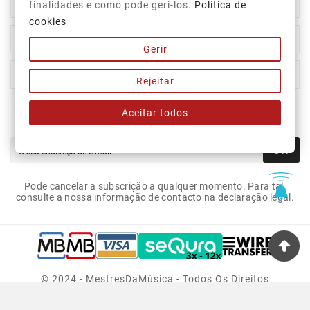

Top Categorias
finalidades e como pode geri-los.
Política de
cookies

A Nossa Empresa
Gerir

A Sua Conta
Rejeitar
Aceitar todos
Newsletter
OK
Pode cancelar a subscrição a qualquer momento. Para tal,
consulte a nossa informação de contacto na declaração legal.
© 2024 - MestresDaMúsica - Todos Os Direitos
Reservados.