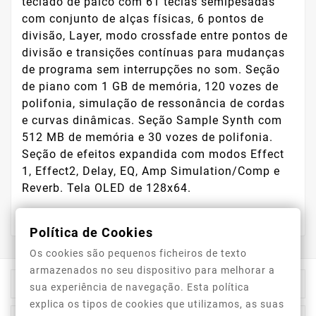
teclado de palco com 61 teclas semipesadas
com conjunto de alças físicas, 6 pontos de
divisão, Layer, modo crossfade entre pontos de
divisão e transições contínuas para mudanças
de programa sem interrupções no som. Seção
de piano com 1 GB de memória, 120 vozes de
polifonia, simulação de ressonância de cordas
e curvas dinâmicas. Seção Sample Synth com
512 MB de memória e 30 vozes de polifonia.
Seção de efeitos expandida com modos Effect
1, Effect2, Delay, EQ, Amp Simulation/Comp e
Reverb. Tela OLED de 128x64.
Política de Cookies
Os cookies são pequenos ficheiros de texto
armazenados no seu dispositivo para melhorar a

Informação Da Loja
sua experiência de navegação. Esta política
explica os tipos de cookies que utilizamos, as suas