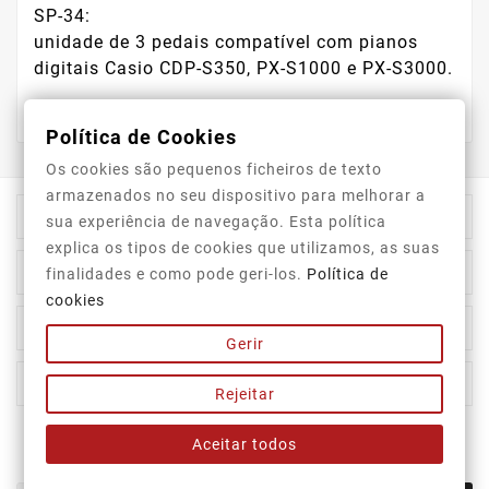
SP-34:
unidade de 3 pedais compatível com pianos
digitais Casio CDP-S350, PX-S1000 e PX-S3000.
Política de Cookies
Os cookies são pequenos ficheiros de texto
armazenados no seu dispositivo para melhorar a

Informação Da Loja
sua experiência de navegação. Esta política
explica os tipos de cookies que utilizamos, as suas

Top Categorias
finalidades e como pode geri-los.
Política de
cookies

A Nossa Empresa
Gerir

A Sua Conta
Rejeitar
Aceitar todos
Newsletter